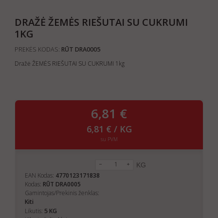
DRAŽĖ ŽEMĖS RIEŠUTAI SU CUKRUMI
1KG
PREKĖS KODAS:
RŪT DRA0005
Dražė ŽEMĖS RIEŠUTAI SU CUKRUMI 1kg
6,81 €
6,81 € / KG
su PVM
KG
EAN Kodas:
4770123171838
Kodas:
RŪT DRA0005
Gamintojas/Prekinis ženklas:
Kiti
5
Likutis:
KG