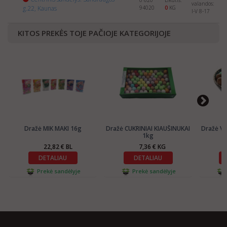
0 620
Likutis:
valandos:
g.22, Kaunas
94020
0
KG
I-V 8-17
KITOS PREKĖS TOJE PAČIOJE KATEGORIJOJE
Dražė MIK MAKI 16g
Dražė CUKRINIAI KIAUŠINUKAI
Dražė VE
1kg
22,82 € BL
7,36 € KG
DETALIAU
DETALIAU
Prekė sandėlyje
Prekė sandėlyje