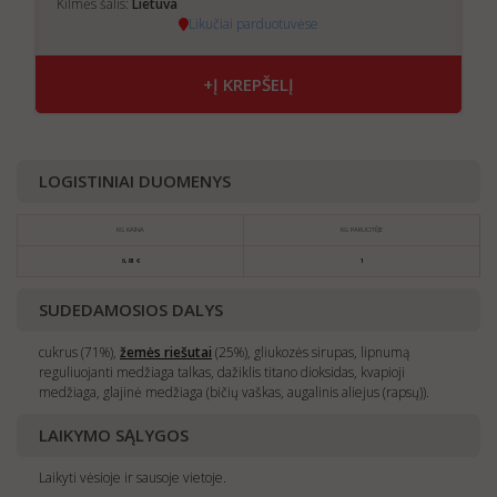
Kilmės šalis:
Lietuva
Likučiai parduotuvėse
+Į KREPŠELĮ
LOGISTINIAI DUOMENYS
KG KAINA
KG PAKUOTĖJE
6,81 €
1
SUDEDAMOSIOS DALYS
cukrus (71%),
žemės
riešutai
(25%), gliukozės sirupas, lipnumą
reguliuojanti medžiaga talkas, dažiklis titano dioksidas, kvapioji
medžiaga, glajinė medžiaga (bičių vaškas, augalinis aliejus (rapsų)).
LAIKYMO SĄLYGOS
Laikyti vėsioje ir sausoje vietoje.