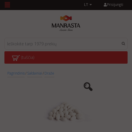
Prisijungti
LT
(tuščia)
Pagrindinis
/
Saldainiai
/
Dražė