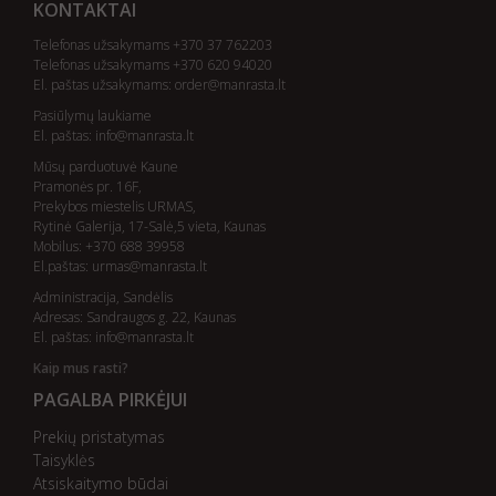
KONTAKTAI
Telefonas užsakymams +370 37 762203
Telefonas užsakymams +370 620 94020
El. paštas užsakymams:
order@manrasta.lt
Pasiūlymų laukiame
El. paštas:
info@manrasta.lt
Mūsų parduotuvė Kaune
Pramonės pr. 16F,
Prekybos miestelis URMAS,
Rytinė Galerija, 17-Salė,5 vieta, Kaunas
Mobilus: +370 688 39958
El.paštas:
urmas@manrasta.lt
Administracija, Sandėlis
Adresas: Sandraugos g. 22, Kaunas
El. paštas:
info@manrasta.lt
Kaip mus rasti?
PAGALBA PIRKĖJUI
Prekių pristatymas
Taisyklės
Atsiskaitymo būdai