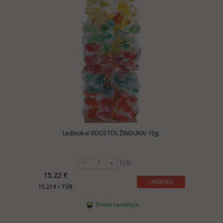
Ledinukai RŪGŠTŪS ŽINDUKAI 10g.
TŪB
15,22 €
Į KREPŠELĮ
15,22 € / TŪB
Prekė sandėlyje