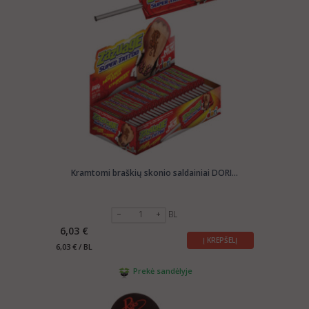
Kramtomi braškių skonio saldainiai DORI...
BL
6,03 €
Į KREPŠELĮ
6,03 € / BL
Prekė sandėlyje