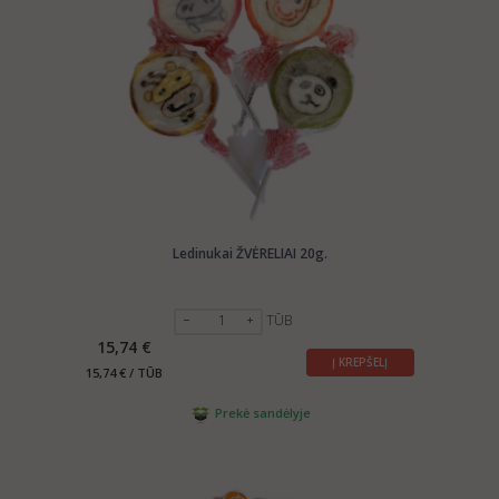
Ledinukai ŽVĖRELIAI 20g.
TŪB
15,74 €
Į KREPŠELĮ
15,74 € / TŪB
Prekė sandėlyje