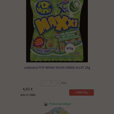
Ledinukai POP MANIA MAXXI GREEN ALLPE 28g
MAI
4,02 €
Į KREPŠELĮ
4,02 € / MAI
Prekė sandėlyje