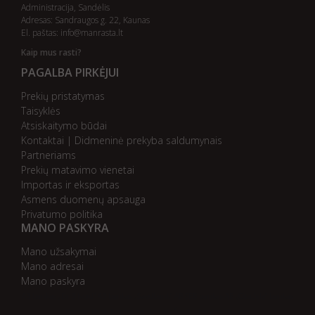
Administracija, Sandėlis
Adresas: Sandraugos g. 22, Kaunas
El. paštas:
info@manrasta.lt
Kaip mus rasti?
PAGALBA PIRKĖJUI
Prekių pristatymas
Taisyklės
Atsiskaitymo būdai
Kontaktai | Didmeninė prekyba saldumynais
Partneriams
Prekių matavimo vienetai
Importas ir eksportas
Asmens duomenų apsauga
Privatumo politika
MANO PASKYRA
Mano užsakymai
Mano adresai
Mano paskyra
AB bankas „DnB Nord“
AB bankas „Swedbank“
AB SEB bankas
AB „Citadele“ bankas
Danske Bank
Nordea bankas
AB Šiaulių bankas
Paysera