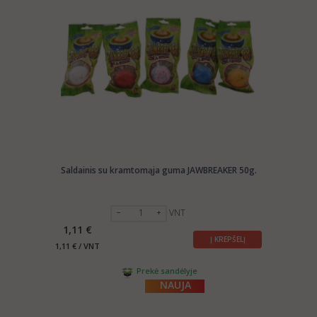
Saldainis su kramtomąja guma JAWBREAKER 50g.
VNT
1,11 €
Į KREPŠELĮ
1,11 € / VNT
Prekė sandėlyje
NAUJA