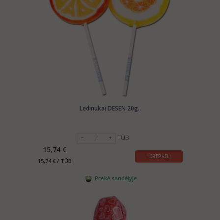
Ledinukai DESEN 20g..
TŪB
15,74 €
Į KREPŠELĮ
15,74 € / TŪB
Prekė sandėlyje