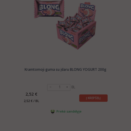
Kramtomoji guma su įdaru BLONG YOGURT 200g
BL
2,52 €
Į KREPŠELĮ
2,52 € / BL
Prekė sandėlyje