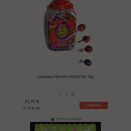
Ledinukai PIN POP ASSORTED 18g
BL
11,71 €
Į KREPŠELĮ
11,71 € / BL
Prekė sandėlyje