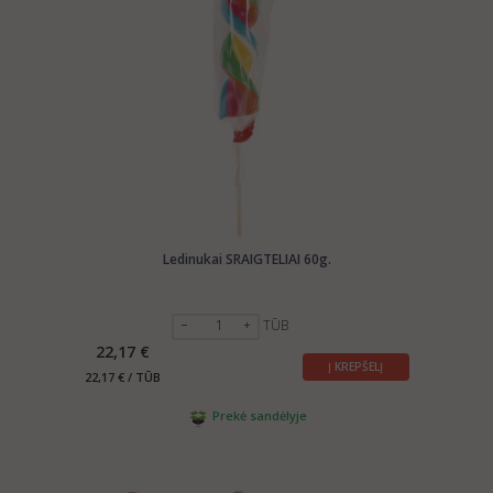
Ledinukai SRAIGTELIAI 60g.
TŪB
22,17 €
Į KREPŠELĮ
22,17 € / TŪB
Prekė sandėlyje