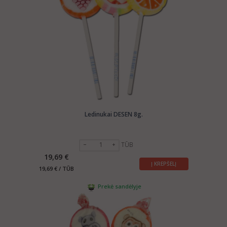
Ledinukai DESEN 8g.
TŪB
19,69 €
Į KREPŠELĮ
19,69 € / TŪB
Prekė sandėlyje