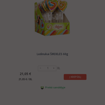
Ledinukai ŠIRDELĖS 60g
BL
21,05 €
Į KREPŠELĮ
21,05 € / BL
Prekė sandėlyje