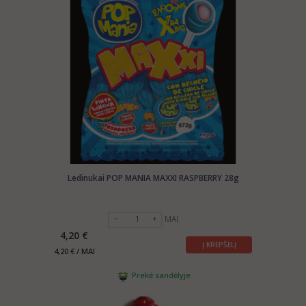
Ledinukai POP MANIA MAXXI RASPBERRY 28g
MAI
4,20 €
Į KREPŠELĮ
4,20 € / MAI
Prekė sandėlyje