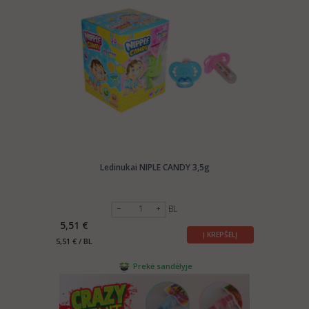
Ledinukai NIPLE CANDY 3,5g
BL
5,51 €
Į KREPŠELĮ
5,51 € / BL
Prekė sandėlyje