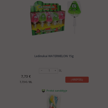
Ledinukai WATERMELON 15g
BL
7,73 €
Į KREPŠELĮ
7,73 € / BL
Prekė sandėlyje