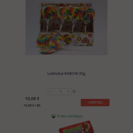
selling
SWEETS
abroad. Please send us the info about
your company and products to:
export@manrasta.lt
Ledinukai RAIBOW 30g
BL
10,08 €
Į KREPŠELĮ
10,08 € / BL
Prekė sandėlyje