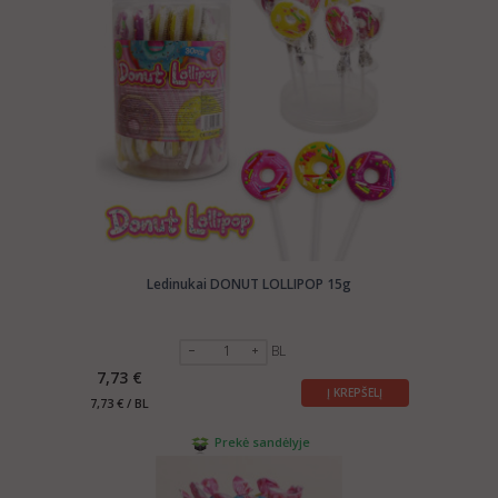
Ledinukai DONUT LOLLIPOP 15g
BL
7,73 €
Į KREPŠELĮ
7,73 € / BL
Prekė sandėlyje