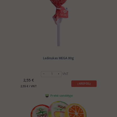
Ledinukas MEGA 80g
VNT
2,55 €
Į KREPŠELĮ
2,55 € / VNT
Prekė sandėlyje