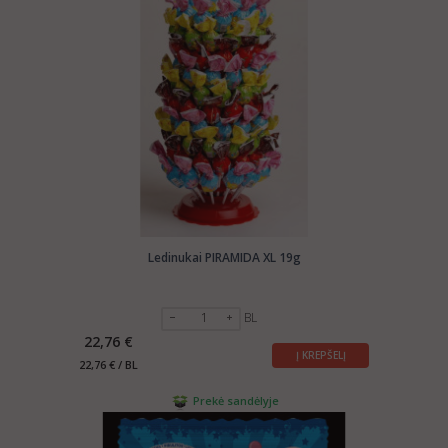
Ledinukai PIRAMIDA XL 19g
BL
22,76 €
Į KREPŠELĮ
22,76 € / BL
Prekė sandėlyje