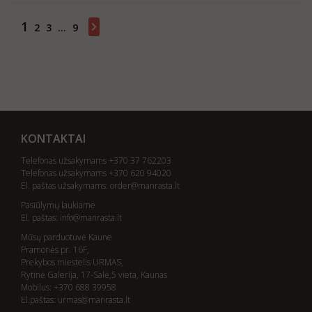
1
2
3
...
9
Showing 1 - 20 of 174 items
KONTAKTAI
Telefonas užsakymams +370 37 762203
Telefonas užsakymams +370 620 94020
El. paštas užsakymams:
order@manrasta.lt
Pasiūlymų laukiame
El. paštas:
info@manrasta.lt
Mūsų parduotuvė Kaune
Pramonės pr. 16F,
Prekybos miestelis URMAS,
Rytinė Galerija, 17-Salė,5 vieta, Kaunas
Mobilus: +370 688 39958
El.paštas:
urmas@manrasta.lt