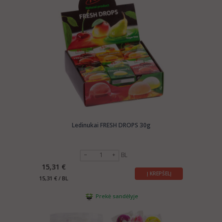
Ledinukai FRESH DROPS 30g
BL
15,31 €
Į KREPŠELĮ
15,31 € / BL
Prekė sandėlyje