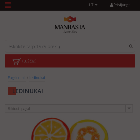
Prisijungti
LT
(tuščia)
Pagrindinis
/
Ledinukai
LEDINUKAI
Rikiuoti pagal