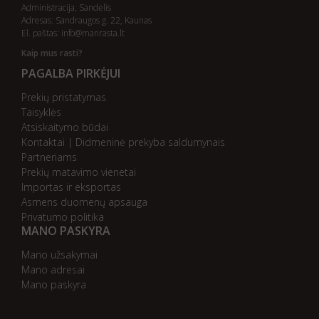
Administracija, Sandėlis
Adresas: Sandraugos g. 22, Kaunas
El. paštas:
info@manrasta.lt
Kaip mus rasti?
PAGALBA PIRKĖJUI
Prekių pristatymas
Taisyklės
Atsiskaitymo būdai
Kontaktai | Didmeninė prekyba saldumynais
Partneriams
Prekių matavimo vienetai
Importas ir eksportas
Asmens duomenų apsauga
Privatumo politika
MANO PASKYRA
Mano užsakymai
Mano adresai
Mano paskyra
AB bankas „DnB Nord“
AB bankas „Swedbank“
AB SEB bankas
AB „Citadele“ bankas
Danske Bank
Nordea bankas
AB Šiaulių bankas
Paysera