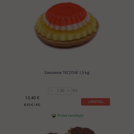
Sausainiai TECZOVE 1,5 kg
KG
13,40 €
Į KREPŠELĮ
8,93 € / KG
Prekė sandėlyje