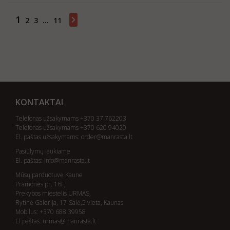
1
2
3
...
11
Showing 1 - 20 of 219 items
KONTAKTAI
Telefonas užsakymams +370 37 762203
Telefonas užsakymams +370 620 94020
El. paštas užsakymams:
order@manrasta.lt
Pasiūlymų laukiame
El. paštas:
info@manrasta.lt
Mūsų parduotuvė Kaune
Pramonės pr. 16F,
Prekybos miestelis URMAS,
Rytinė Galerija, 17-Salė,5 vieta, Kaunas
Mobilus: +370 688 39958
El.paštas:
urmas@manrasta.lt