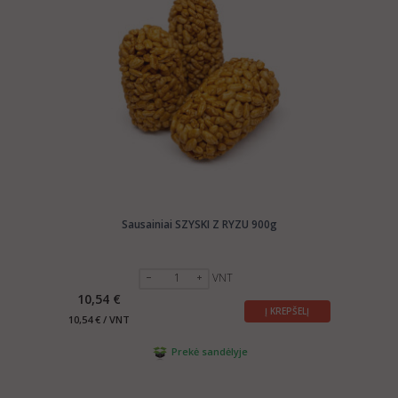
Sausainiai SZYSKI Z RYZU 900g
VNT
10,54 €
Į KREPŠELĮ
10,54 € / VNT
Prekė sandėlyje