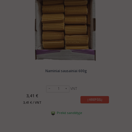
Naminiai sausainiai 600g
VNT
3,41 €
Į KREPŠELĮ
3,41 € / VNT
Prekė sandėlyje