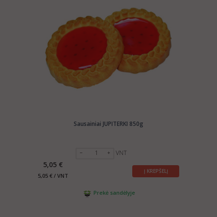
Sausainiai JUPITERKI 850g
VNT
5,05 €
Į KREPŠELĮ
5,05 € / VNT
Prekė sandėlyje