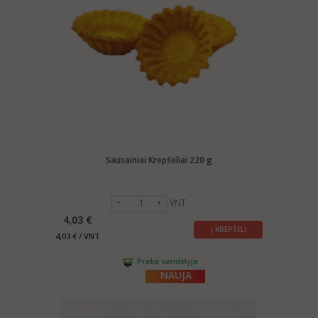
Sausainiai Krepšeliai 220 g
VNT
4,03 €
Į KREPŠELĮ
4,03 € / VNT
Prekė sandėlyje
NAUJA