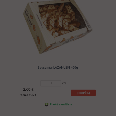
Sausainiai LAZANUŠKI 400g
VNT
2,60 €
Į KREPŠELĮ
2,60 € / VNT
Prekė sandėlyje