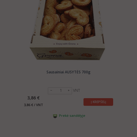
Sausainiai AUSYTĖS 700g
VNT
3,86 €
Į KREPŠELĮ
3,86 € / VNT
Prekė sandėlyje