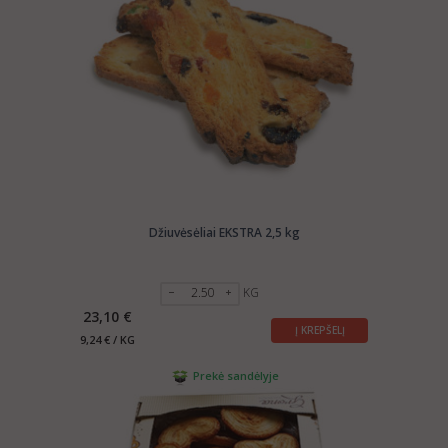
Džiuvėsėliai EKSTRA 2,5 kg
KG
23,10 €
Į KREPŠELĮ
9,24 € / KG
Prekė sandėlyje