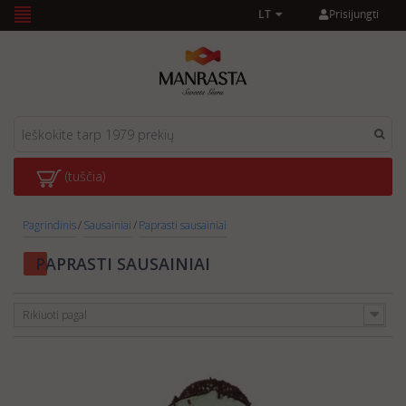
Prisijungti
LT
(tuščia)
Pagrindinis
/
Sausainiai
/
Paprasti sausainiai
PAPRASTI SAUSAINIAI
Rikiuoti pagal