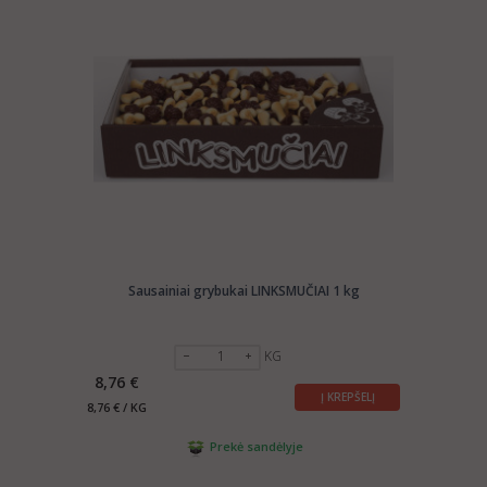
Sausainiai grybukai LINKSMUČIAI 1 kg
KG
8,76 €
Į KREPŠELĮ
8,76 € / KG
Prekė sandėlyje