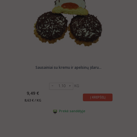
Sausainiai su kremu ir apelsinų įdaru...
KG
9,49 €
Į KREPŠELĮ
8,63 € / KG
Prekė sandėlyje