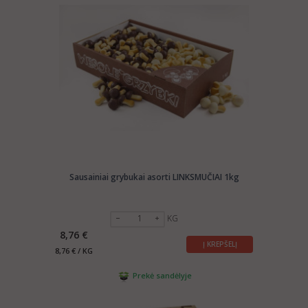
Sausainiai grybukai asorti LINKSMUČIAI 1kg
KG
8,76 €
Į KREPŠELĮ
8,76 € / KG
Prekė sandėlyje