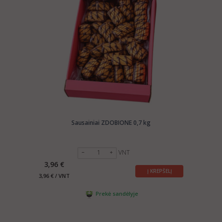
selling
SWEETS
abroad. Please send us the info about
your company and products to:
export@manrasta.lt
Sausainiai ZDOBIONE 0,7 kg
VNT
3,96 €
Į KREPŠELĮ
3,96 € / VNT
Prekė sandėlyje