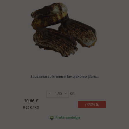
Sausainiai su kremu ir kivių skonio įdaru...
KG
10,66 €
Į KREPŠELĮ
8,20 € / KG
Prekė sandėlyje