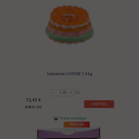
Sausainiai LOVICKIE 1,4 kg
KG
12,43 €
Į KREPŠELĮ
8,88 € / KG
Prekė sandėlyje
NAUJA