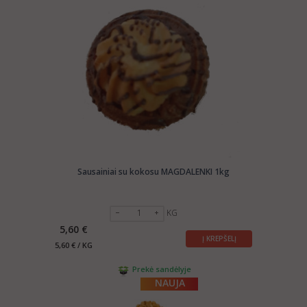
Sausainiai su kokosu MAGDALENKI 1kg
KG
5,60 €
Į KREPŠELĮ
5,60 € / KG
Prekė sandėlyje
NAUJA