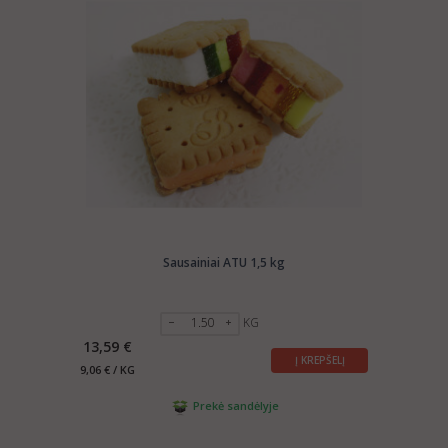
Sausainiai ATU 1,5 kg
KG
13,59 €
Į KREPŠELĮ
9,06 € / KG
Prekė sandėlyje