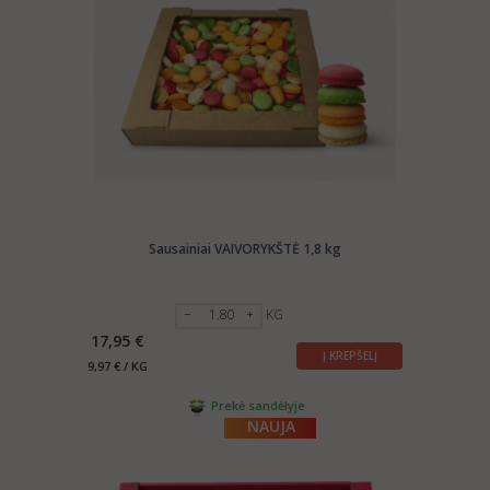
Sausainiai VAIVORYKŠTĖ 1,8 kg
KG
17,95 €
Į KREPŠELĮ
9,97 € / KG
Prekė sandėlyje
NAUJA