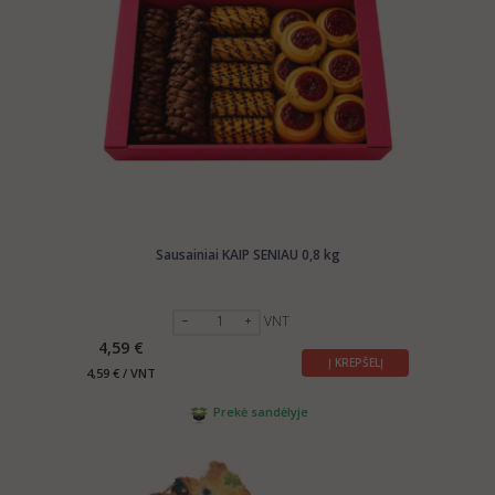
Sausainiai KAIP SENIAU 0,8 kg
VNT
4,59 €
Į KREPŠELĮ
4,59 € / VNT
Prekė sandėlyje