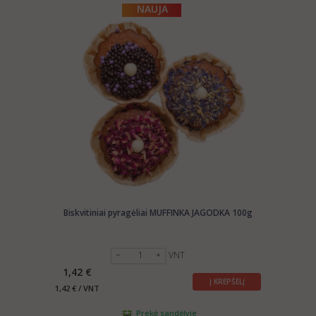
NAUJA
Biskvitiniai pyragėliai MUFFINKA JAGODKA 100g
VNT
1,42 €
Į KREPŠELĮ
1,42 € / VNT
Prekė sandėlyje