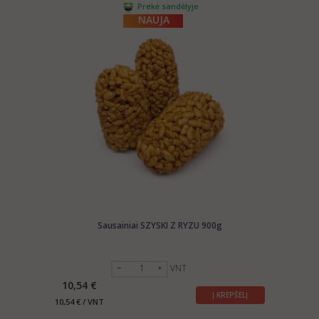
Prekė sandėlyje
NAUJA
Sausainiai SZYSKI Z RYZU 900g
VNT
10,54 €
Į KREPŠELĮ
10,54 € / VNT