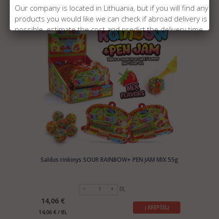
Our company is located in Lithuania, but if you will find any
Prekė sandėlyje
products you would like we can check if abroad delivery is
NAUJA
possible, estimate the cost and predict the delivery time.
Please send us the products us by email:
export@manrasta.lt
. The email can be found in the
contacts page.
For sellers
: We are always searching for new partners
selling
SWEETS
abroad. Please send us the info about
your company and products to:
export@manrasta.lt
Saldus rinkinys SOUR RAINBOW+ PEN JAM MIX 55g
BL
14,06 €
Į KREPŠELĮ
14,06 € / BL