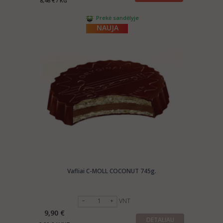
8,46 € / KG
Prekė sandėlyje
NAUJA
Vafliai C-MOLL COCONUT 745g.
VNT
9,90 €
DETALIAU