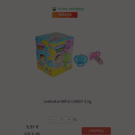
Prekė sandėlyje
NAUJA
Ledinukai NIPLE CANDY 3,5g
BL
5,51 €
Į KREPŠELĮ
5,51 € / BL