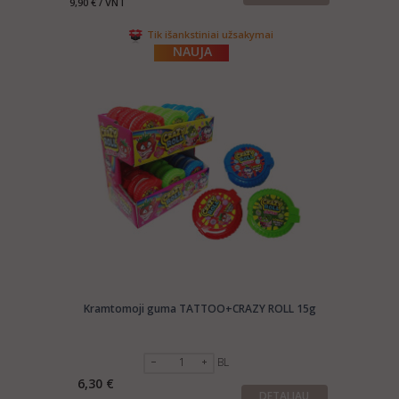
9,90 € / VNT
Tik išankstiniai užsakymai
NAUJA
Kramtomoji guma TATTOO+CRAZY ROLL 15g
BL
6,30 €
DETALIAU