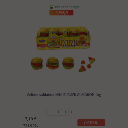
Prekė sandėlyje
NAUJA
Želiniai saldainiai MINI BURGER GUMDROP 10g
BL
7,19 €
Į KREPŠELĮ
7,19 € / BL