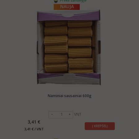
Prekė sandėlyje
NAUJA
Naminiai sausainiai 600g
VNT
3,41 €
Į KREPŠELĮ
3,41 € / VNT