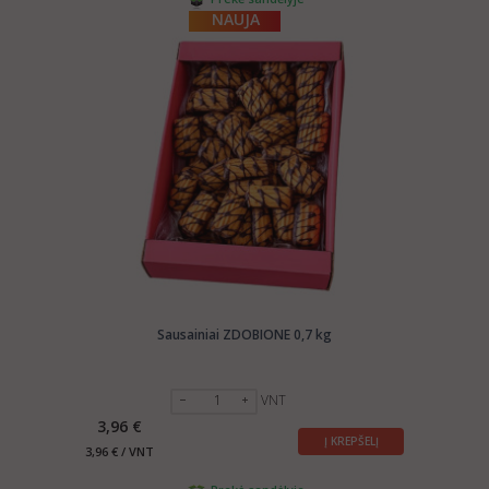
NAUJA
Sausainiai ZDOBIONE 0,7 kg
VNT
3,96 €
Į KREPŠELĮ
3,96 € / VNT