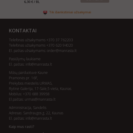
6,30 € / BL
Tik išankstiniai užsakymai
KONTAKTAI
Telefonas užsakymams +370 37 762203
Telefonas užsakymams +370 620 94020
El. paštas užsakymams:
order@manrasta.lt
Pasiūlymų laukiame
El. paštas:
info@manrasta.lt
Mūsų parduotuvė Kaune
Pramonės pr. 16F,
Prekybos miestelis URMAS,
Rytinė Galerija, 17-Salė,5 vieta, Kaunas
Mobilus: +370 688 39958
El.paštas:
urmas@manrasta.lt
Administracija, Sandėlis
Adresas: Sandraugos g. 22, Kaunas
El. paštas:
info@manrasta.lt
Kaip mus rasti?