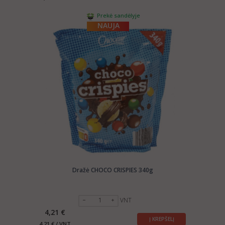
Prekė sandėlyje
NAUJA
Dražė CHOCO CRISPIES 340g
VNT
4,21 €
Į KREPŠELĮ
4,21 € / VNT