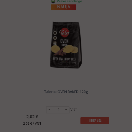
Prekė sandėlyje
NAUJA
Taleriai OVEN BAKED 120g
VNT
2,02 €
Į KREPŠELĮ
2,02 € / VNT