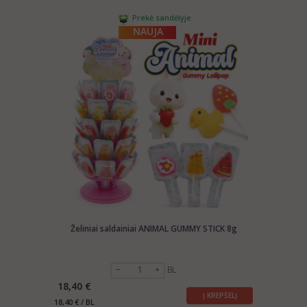
Prekė sandėlyje
NAUJA
Želiniai saldainiai ANIMAL GUMMY STICK 8g
BL
18,40 €
Į KREPŠELĮ
18,40 € / BL