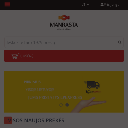
Prisijungti
LT
(tuščia)
VISOS NAUJOS PREKĖS
PLAČIAU