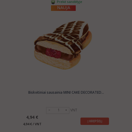
Prekė sandėlyje
NAUJA
Biskvitiniai sausainia MINI CAKE DECORATED...
VNT
4,94 €
Į KREPŠELĮ
4,94 € / VNT