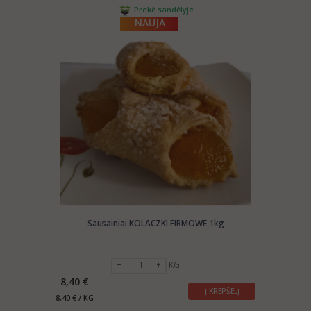
Prekė sandėlyje
NAUJA
Sausainiai KOLACZKI FIRMOWE 1kg
KG
8,40 €
Į KREPŠELĮ
8,40 € / KG