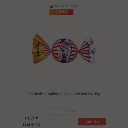
Prekė sandėlyje
NAUJA
Šokoladiniai saldainiai CHOCO POPKORN 1kg
KG
10,21 €
Į KREPŠELĮ
10,21 € / KG