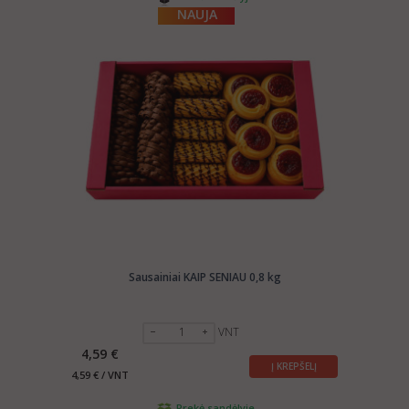
NAUJA
Sausainiai KAIP SENIAU 0,8 kg
VNT
4,59 €
Į KREPŠELĮ
4,59 € / VNT
Prekė sandėlyje