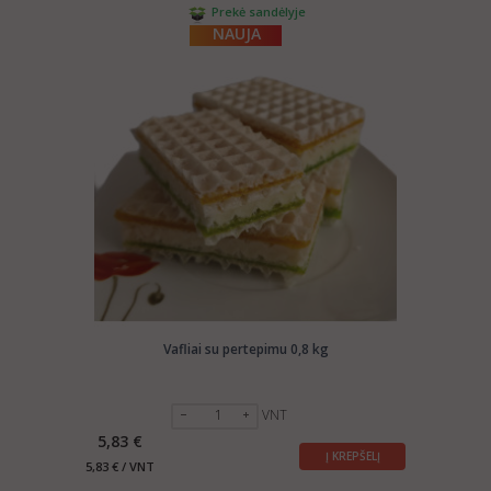
Prekė sandėlyje
NAUJA
Vafliai su pertepimu 0,8 kg
VNT
5,83 €
Į KREPŠELĮ
5,83 € / VNT