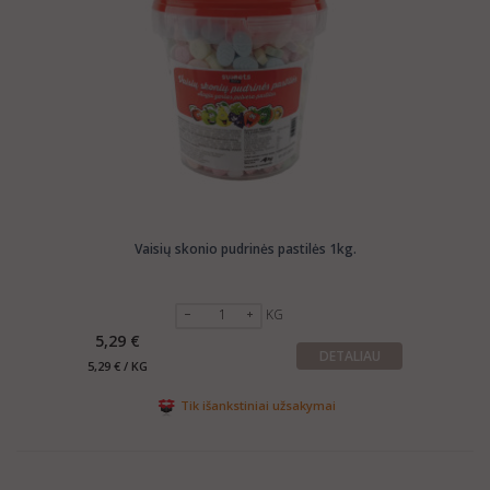
Vaisių skonio pudrinės pastilės 1kg.
KG
5,29 €
DETALIAU
5,29 € / KG
Tik išankstiniai užsakymai
Showing 1 - 4 of 4 items