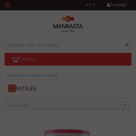
Prisijungti
LT
(tuščia)
Pagrindinis
/
Saldainiai
/
Pastilės
PASTILĖS
Rikiuoti pagal