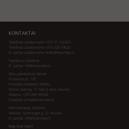
KONTAKTAI
Telefonas užsakymams +370 37 762203
Telefonas užsakymams +370 620 94020
El. paštas užsakymams:
order@manrasta.lt
Pasiūlymų laukiame
El. paštas:
info@manrasta.lt
Mūsų parduotuvė Kaune
Pramonės pr. 16F,
Prekybos miestelis URMAS,
Rytinė Galerija, 17-Salė,5 vieta, Kaunas
Mobilus: +370 688 39958
El.paštas:
urmas@manrasta.lt
Administracija, Sandėlis
Adresas: Sandraugos g. 22, Kaunas
El. paštas:
info@manrasta.lt
Kaip mus rasti?