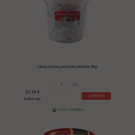
Vaisių skonių pudrinės pastilės 4kg.
KG
21,16 €
Į KREPŠELĮ
5,29 € / KG
Prekė sandėlyje