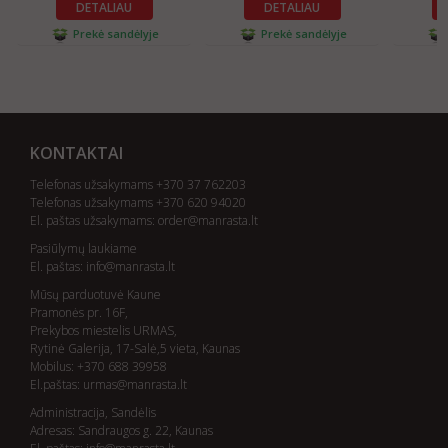
DETALIAU
DETALIAU
Prekė sandėlyje
Prekė sandėlyje
KONTAKTAI
Telefonas užsakymams +370 37 762203
Telefonas užsakymams +370 620 94020
El. paštas užsakymams:
order@manrasta.lt
Pasiūlymų laukiame
El. paštas:
info@manrasta.lt
Mūsų parduotuvė Kaune
Pramonės pr. 16F,
Prekybos miestelis URMAS,
Rytinė Galerija, 17-Salė,5 vieta, Kaunas
Mobilus: +370 688 39958
El.paštas:
urmas@manrasta.lt
Administracija, Sandėlis
Adresas: Sandraugos g. 22, Kaunas