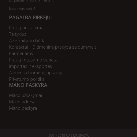
El. paštas:
info@manrasta.lt
Kaip mus rasti?
PAGALBA PIRKĖJUI
Prekių pristatymas
Taisyklės
Atsiskaitymo būdai
Kontaktai | Didmeninė prekyba saldumynais
Partneriams
Prekių matavimo vienetai
Importas ir eksportas
Asmens duomenų apsauga
Privatumo politika
MANO PASKYRA
Mano užsakymai
Mano adresai
Mano paskyra
AB bankas „DnB Nord“
AB bankas „Swedbank“
AB SEB bankas
AB „Citadele“ bankas
Danske Bank
Nordea bankas
AB Šiaulių bankas
Paysera
2001- 2018 UAB MANRASTA