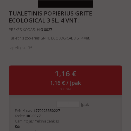
TUALETINIS POPIERIUS GRITE
ECOLOGICAL 3 SL. 4 VNT.
PREKĖS KODAS:
HIG 0027
Tualetinis popierius GRITE ECOLOGICAL 3 Sl. 4 vnt.
Lapelių sk.135
1,16 €
1,16 € / Įpak
su PVM
Įpak
EAN Kodas:
4770023350227
Kodas:
HIG 0027
Gamintojas/Prekinis ženklas:
Kiti