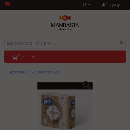
Prisijungti
LT
(tuščia)
Pagrindinis
/
Kiti
/
Higienos prekės