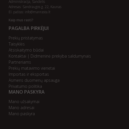
Administracija, Sandėlis
Adresas: Sandraugos g. 22, Kaunas
El. paštas:
info@manrasta.lt
Kaip mus rasti?
PAGALBA PIRKĖJUI
Prekių pristatymas
Taisyklės
Atsiskaitymo būdai
Kontaktai | Didmeninė prekyba saldumynais
Partneriams
Prekių matavimo vienetai
Importas ir eksportas
Asmens duomenų apsauga
Privatumo politika
MANO PASKYRA
Mano užsakymai
Mano adresai
Mano paskyra
AB bankas „DnB Nord“
AB bankas „Swedbank“
AB SEB bankas
AB „Citadele“ bankas
Danske Bank
Nordea bankas
AB Šiaulių bankas
Paysera