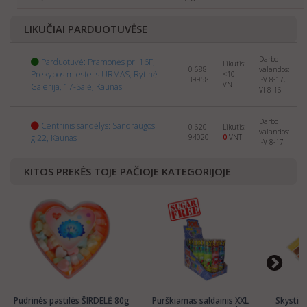
selling
SWEETS
abroad. Please send us the info about
your company and products to:
export@manrasta.lt
LIKUČIAI PARDUOTUVĖSE
Darbo
Parduotuvė: Pramonės pr. 16F,
Likutis:
0 688
valandos:
Prekybos miestelis URMAS, Rytinė
<10
39958
I-V 8-17,
VNT
Galerija, 17-Salė, Kaunas
VI 8-16
Darbo
Centrinis sandėlys: Sandraugos
0 620
Likutis:
valandos:
g.22, Kaunas
94020
0
VNT
I-V 8-17
KITOS PREKĖS TOJE PAČIOJE KATEGORIJOJE
Pudrinės pastilės ŠIRDELĖ 80g
Purškiamas saldainis XXL
Skysti u