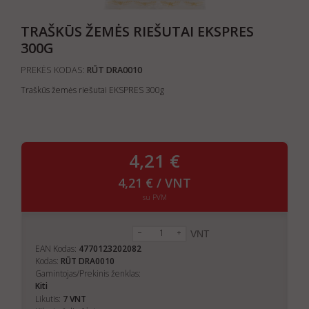
TRAŠKŪS ŽEMĖS RIEŠUTAI EKSPRES
300G
PREKĖS KODAS:
RŪT DRA0010
Traškūs žemės riešutai EKSPRES 300g
4,21 €
4,21 € / VNT
su PVM
VNT
EAN Kodas:
4770123202082
Kodas:
RŪT DRA0010
Gamintojas/Prekinis ženklas:
Kiti
7
Likutis:
VNT