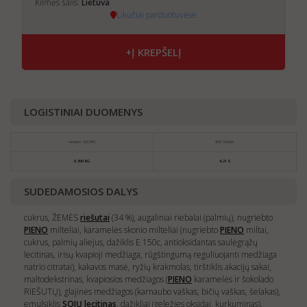
Kilmės šalis:
Lietuva
Likučiai parduotuvėse
+Į KREPŠELĮ
LOGISTINIAI DUOMENYS
vieneto SVORIS
VNT KAINA
0.300 KG
4,21 €
SUDEDAMOSIOS DALYS
cukrus, ŽEMĖS
riešutai
(34 %), augaliniai riebalai (palmių), nugriebto
PIENO
milteliai, karamelės skonio milteliai (nugriebto
PIENO
miltai,
cukrus, palmių aliejus, dažiklis E 150c, antioksidantas saulėgrąžų
lecitinas, irisų kvapioji medžiaga, rūgštingumą reguliuojanti medžiaga
natrio citratai), kakavos masė, ryžių krakmolas, tirštiklis akacijų sakai,
maltodekstrinas, kvapiosios medžiagos (
PIENO
karamelės ir šokolado
RIEŠUTŲ), glajinės medžiagos (karnaubo vaškas, bičių vaškas, šelakas),
emulsiklis
SOJŲ
lecitinas
, dažikliai (geležies oksidai, kurkuminas).