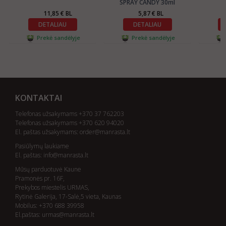
SPRAY CANDY 30ml
11,85 € BL
5,87 € BL
DETALIAU
DETALIAU
Prekė sandėlyje
Prekė sandėlyje
KONTAKTAI
Telefonas užsakymams +370 37 762203
Telefonas užsakymams +370 620 94020
El. paštas užsakymams:
order@manrasta.lt
Pasiūlymų laukiame
El. paštas:
info@manrasta.lt
Mūsų parduotuvė Kaune
Pramonės pr. 16F,
Prekybos miestelis URMAS,
Rytinė Galerija, 17-Salė,5 vieta, Kaunas
Mobilus: +370 688 39958
El.paštas:
urmas@manrasta.lt