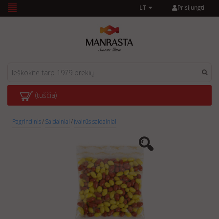
Prisijungti
LT
(tuščia)
Pagrindinis
/
Saldainiai
/
Įvairūs saldainiai