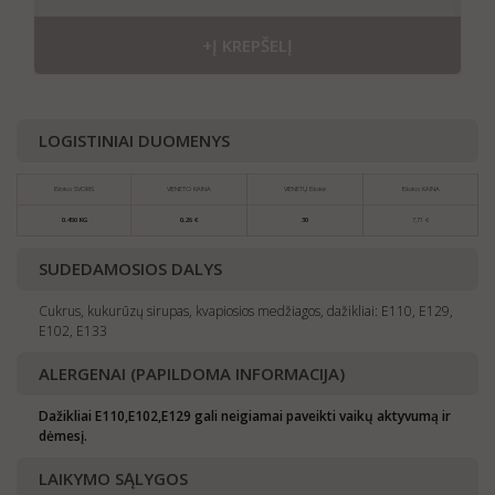
+Į KREPŠELĮ
LOGISTINIAI DUOMENYS
Bloko SVORIS
VIENETO KAINA
VIENETŲ Bloke
Bloko KAINA
0.450 KG
0,26 €
30
7,71 €
SUDEDAMOSIOS DALYS
Cukrus, kukurūzų sirupas, kvapiosios medžiagos, dažikliai: E110, E129,
E102, E133
ALERGENAI (PAPILDOMA INFORMACIJA)
Dažikliai E110,E102,E129 gali neigiamai paveikti vaikų aktyvumą ir
dėmesį.
LAIKYMO SĄLYGOS