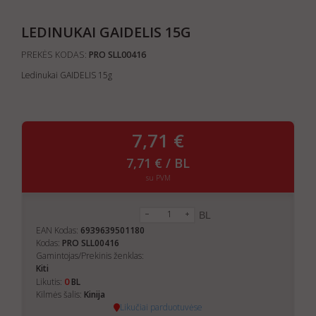
LEDINUKAI GAIDELIS 15G
PREKĖS KODAS:
PRO SLL00416
Ledinukai GAIDELIS 15g
7,71 €
7,71 € / BL
su PVM
BL
EAN Kodas:
6939639501180
Kodas:
PRO SLL00416
Gamintojas/Prekinis ženklas:
Kiti
0
Likutis:
BL
Kilmės šalis:
Kinija
Likučiai parduotuvėse