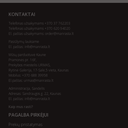
KONTAKTAI
Telefonas užsakymams +370 37 762203
Telefonas užsakymams +370 620 94020
El. paštas užsakymams:
order@manrasta.lt
Pasiūlymų laukiame
El. paštas:
info@manrasta.lt
Mūsų parduotuvė Kaune
Pramonės pr. 16F,
Prekybos miestelis URMAS,
Rytinė Galerija, 17-Salė,5 vieta, Kaunas
Mobilus: +370 688 39958
El.paštas:
urmas@manrasta.lt
Administracija, Sandėlis
Adresas: Sandraugos g. 22, Kaunas
El. paštas:
info@manrasta.lt
Kaip mus rasti?
PAGALBA PIRKĖJUI
Prekių pristatymas