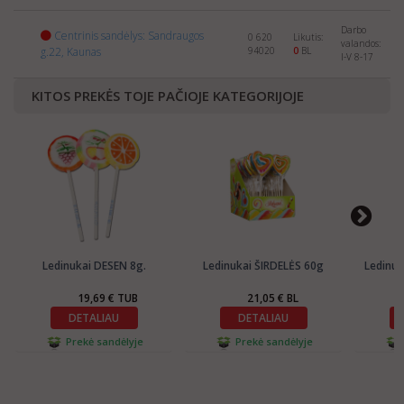
Darbo
Centrinis sandėlys: Sandraugos
0 620
Likutis:
valandos:
g.22, Kaunas
94020
0
BL
I-V 8-17
KITOS PREKĖS TOJE PAČIOJE KATEGORIJOJE
Ledinukai DESEN 8g.
Ledinukai ŠIRDELĖS 60g
Ledinuk
19,69 € TUB
21,05 € BL
DETALIAU
DETALIAU
Prekė sandėlyje
Prekė sandėlyje