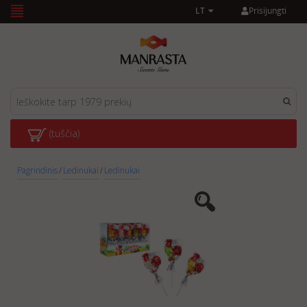
Prisijungti
LT
(tuščia)
Pagrindinis
/
Ledinukai
/
Ledinukai