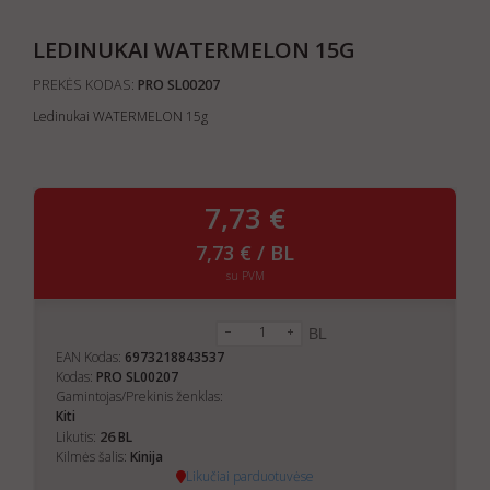
LEDINUKAI WATERMELON 15G
PREKĖS KODAS:
PRO SL00207
Ledinukai WATERMELON 15g
7,73 €
7,73 € / BL
su PVM
BL
EAN Kodas:
6973218843537
Kodas:
PRO SL00207
Gamintojas/Prekinis ženklas:
Kiti
26
Likutis:
BL
Kilmės šalis:
Kinija
Likučiai parduotuvėse