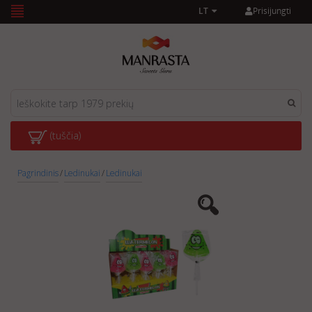
Prisijungti
LT
(tuščia)
Pagrindinis
/
Ledinukai
/
Ledinukai