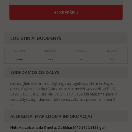
+Į KREPŠELĮ
LOGISTINIAI DUOMENYS
Bloko SVORIS
VIENETO KAINA
VIENETŲ Bloke
Bloko KAINA
0.450 KG
0,26 €
30
7,73 €
SUDEDAMOSIOS DALYS
cukrus, gliukozės sirupas, rūgštingumą reguliuojančios medžiagos:
citrinų rūgštis, obuolių rūgštis, kvapiosios medžiagos, dažikliai:E110,
E129, E133, E102. Dažikliai E102, E110, E129 gali neigiamai paveikti
vaikų aktyvumą ir dėmesį. Netinkama vaikamas jaunesniems nei 3
metai.
ALERGENAI (PAPILDOMA INFORMACIJA)
Netinka vaikams iki 3 metų. Dažikliai E110,E102,E129 gali