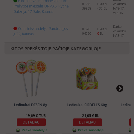
Parduotuvė: Pramonės pr. 16F,
0 688
Likutis:
valandos:
Prekybos miestelis URMAS, Rytinė
39958
<30
BL
I-V 8-17,
Galerija, 17-Salė, Kaunas
VI 8-16
Darbo
Centrinis sandėlys: Sandraugos
0 620
Likutis:
valandos:
g.22, Kaunas
94020
0
BL
I-V 8-17
KITOS PREKĖS TOJE PAČIOJE KATEGORIJOJE
Ledinukai DESEN 8g.
Ledinukai ŠIRDELĖS 60g
Ledinuk
19,69 € TUB
21,05 € BL
DETALIAU
DETALIAU
Prekė sandėlyje
Prekė sandėlyje