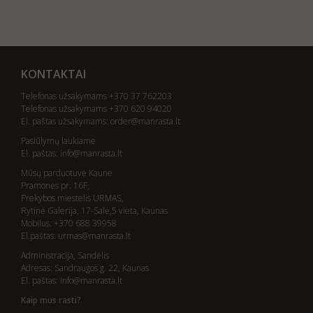
KONTAKTAI
Telefonas užsakymams +370 37 762203
Telefonas užsakymams +370 620 94020
El. paštas užsakymams:
order@manrasta.lt
Pasiūlymų laukiame
El. paštas:
info@manrasta.lt
Mūsų parduotuvė Kaune
Pramonės pr. 16F,
Prekybos miestelis URMAS,
Rytinė Galerija, 17-Salė,5 vieta, Kaunas
Mobilus: +370 688 39958
El.paštas:
urmas@manrasta.lt
Administracija, Sandėlis
Adresas: Sandraugos g. 22, Kaunas
El. paštas:
info@manrasta.lt
Kaip mus rasti?