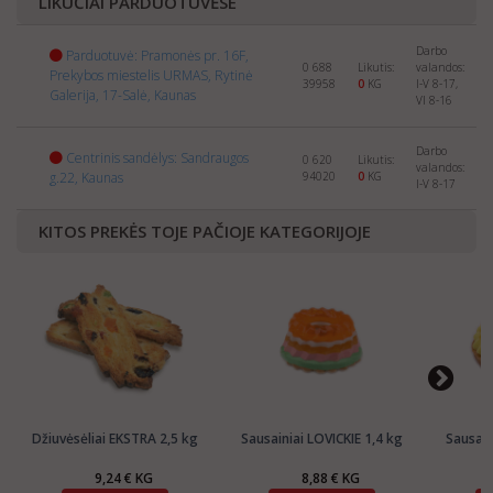
LIKUČIAI PARDUOTUVĖSE
your company and products to:
export@manrasta.lt
Darbo
Parduotuvė: Pramonės pr. 16F,
0 688
Likutis:
valandos:
Prekybos miestelis URMAS, Rytinė
39958
0
KG
I-V 8-17,
Galerija, 17-Salė, Kaunas
VI 8-16
Darbo
Centrinis sandėlys: Sandraugos
0 620
Likutis:
valandos:
g.22, Kaunas
94020
0
KG
I-V 8-17
KITOS PREKĖS TOJE PAČIOJE KATEGORIJOJE
Džiuvėsėliai EKSTRA 2,5 kg
Sausainiai LOVICKIE 1,4 kg
Sausain
9,24 € KG
8,88 € KG