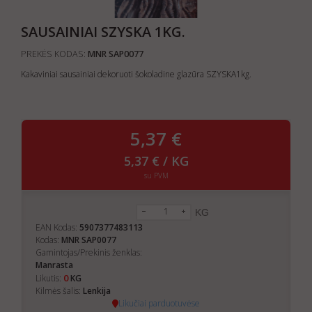
SAUSAINIAI SZYSKA 1KG.
PREKĖS KODAS:
MNR SAP0077
Kakaviniai sausainiai dekoruoti šokoladine glazūra SZYSKA1kg.
5,37 €
5,37 € / KG
su PVM
KG
EAN Kodas:
5907377483113
Kodas:
MNR SAP0077
Gamintojas/Prekinis ženklas:
Manrasta
0
Likutis:
KG
Kilmės šalis:
Lenkija
Likučiai parduotuvėse