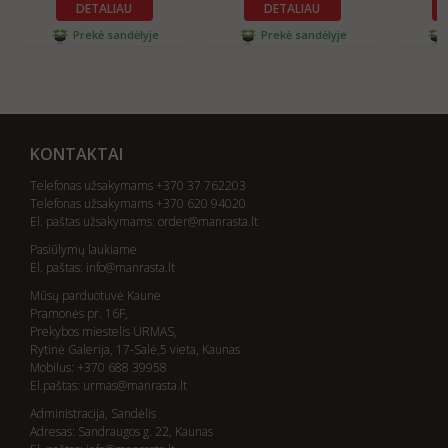
DETALIAU
DETALIAU
Prekė sandėlyje
Prekė sandėlyje
KONTAKTAI
Telefonas užsakymams +370 37 762203
Telefonas užsakymams +370 620 94020
El. paštas užsakymams:
order@manrasta.lt
Pasiūlymų laukiame
El. paštas:
info@manrasta.lt
Mūsų parduotuvė Kaune
Pramonės pr. 16F,
Prekybos miestelis URMAS,
Rytinė Galerija, 17-Salė,5 vieta, Kaunas
Mobilus: +370 688 39958
El.paštas:
urmas@manrasta.lt
Administracija, Sandėlis
Adresas: Sandraugos g. 22, Kaunas