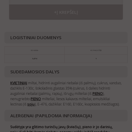
+Į KREPŠELĮ
LOGISTINIAI DUOMENYS
KG KAINA
KG PAKUOTĖJE
5,37 €
1
SUDEDAMOSIOS DALYS
KVIETINIAI
miltai, hidrinti augaliniai riebalai (iš palmių), cukrus, vanduo,
dažiklis E-130c, šokoladinis glaistas 35% (cukrus, š dalies hidrinti
augaliniai riebalai (palmių, rapsų), išrugų milteliai (iš
PIENO
),
nenugriebto
PIENO
milteliai, liesos kakavos milteliai, emulsikliai
lectinas (iš
sojų
), E-476, dažikliai: E160, E160c, kvapiosios medžiagos).
ALERGENAI (PAPILDOMA INFORMACIJA)
Sudėtyje yra glitimo turinčių javų (kviečių), pieno ir jo darinių,