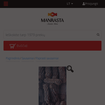
Prisijungti
LT
(tuščia)
Pagrindinis
/
Sausainiai
/
Paprasti sausainiai