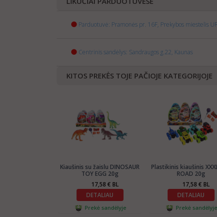
LIKUČIAI PARDUOTUVĖSE
Parduotuvė: Pramonės pr. 16F, Prekybos miestelis UR
Centrinis sandėlys: Sandraugos g.22, Kaunas
KITOS PREKĖS TOJE PAČIOJE KATEGORIJOJE
Kiaušinis su žaislu DINOSAUR
Plastikinis kiaušinis XX
TOY EGG 20g
ROAD 20g
17,58 € BL
17,58 € BL
DETALIAU
DETALIAU
Prekė sandėlyje
Prekė sandėlyj