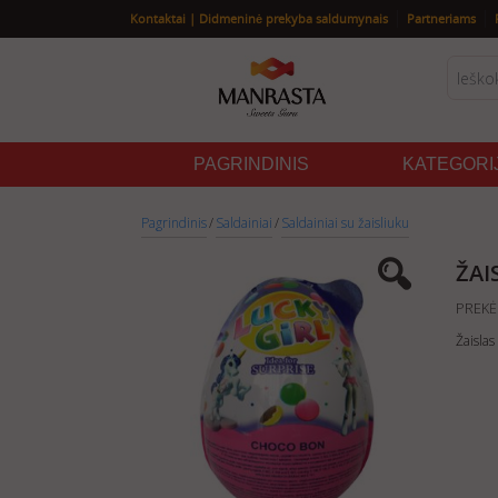
|
|
Kontaktai | Didmeninė prekyba saldumynais
Partneriams
PAGRINDINIS
KATEGORI
Pagrindinis
/
Saldainiai
/
Saldainiai su žaisliuku
ŽAI
PREKĖ
Žaislas