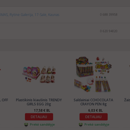
MAS, Rytinė Galerija, 17-Salė, Kaunas
0 688 39958
0 620 94020
XL OFF
Plastikinis kiaušinis TRENDY
Saldainiai CCHOCOLATA
Žai
GIRLS EGG 20g
CRAYON PEN 8g
17,58 € BL
6,03 € BL
DETALIAU
DETALIAU
e
Prekė sandėlyje
Prekė sandėlyje