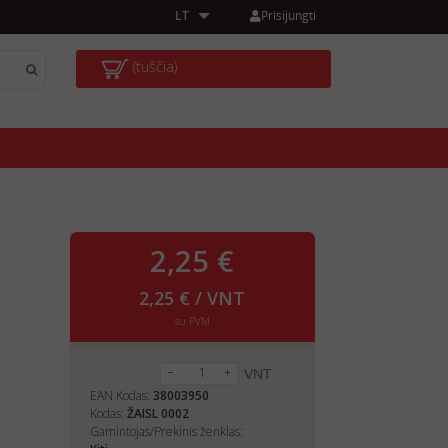
Prisijungti
LT
(tuščia)
2,25 €
2,25 € / VNT
su PVM
VNT
EAN Kodas:
38003950
Kodas:
ŽAISL 0002
Gamintojas/Prekinis ženklas: