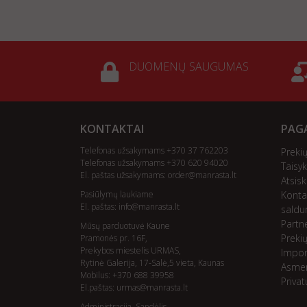
DUOMENŲ SAUGUMAS
KONTAKTAI
PAGA
Telefonas užsakymams +370 37 762203
Preki
Telefonas užsakymams +370 620 94020
Taisyk
El. paštas užsakymams:
order@manrasta.lt
Atsis
Pasiūlymų laukiame
Konta
El. paštas:
info@manrasta.lt
saldu
Partn
Mūsų parduotuvė Kaune
Preki
Pramonės pr. 16F,
Prekybos miestelis URMAS,
Impor
Rytinė Galerija, 17-Salė,5 vieta, Kaunas
Asme
Mobilus: +370 688 39958
Priva
El.paštas:
urmas@manrasta.lt
Administracija, Sandėlis