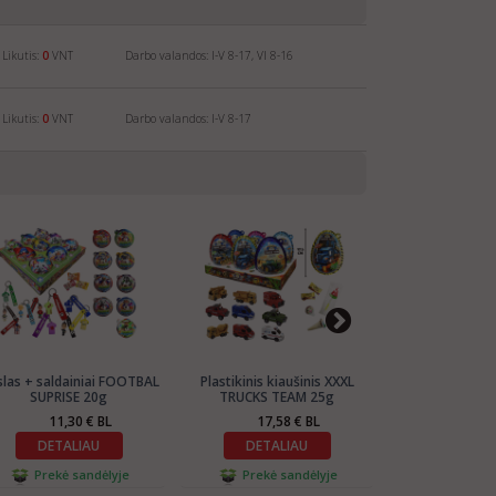
Likutis:
0
VNT
Darbo valandos: I-V 8-17, VI 8-16
Likutis:
0
VNT
Darbo valandos: I-V 8-17
slas + saldainiai FOOTBAL
Plastikinis kiaušinis XXXL
Plastikinis kia
SUPRISE 20g
TRUCKS TEAM 25g
GROWING 
11,30 € BL
17,58 € BL
15,0
DETALIAU
DETALIAU
DETAL
Prekė sandėlyje
Prekė sandėlyje
Šiuo metu