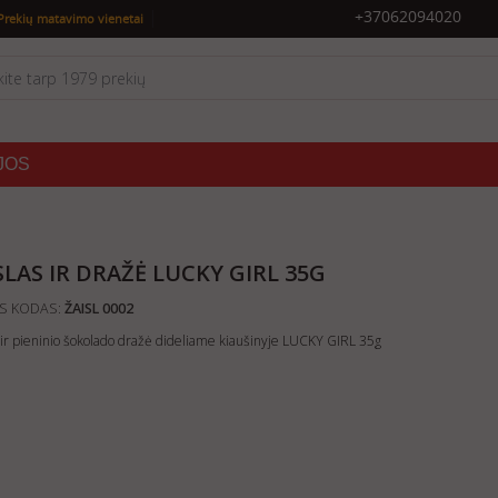
|
+37062094020
Prekių matavimo vienetai
JOS
SLAS IR DRAŽĖ LUCKY GIRL 35G
S KODAS:
ŽAISL 0002
 ir pieninio šokolado dražė dideliame kiaušinyje LUCKY GIRL 35g