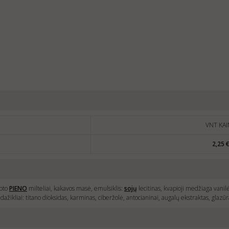
VNT KAI
2,25 
ebto
PIENO
milteliai, kakavos masė, emulsiklis:
sojų
lecitinas, kvapioji medžiaga vanilė
ažikliai: titano dioksidas, karminas, ciberžolė, antocianinai, augalų ekstraktas, gla