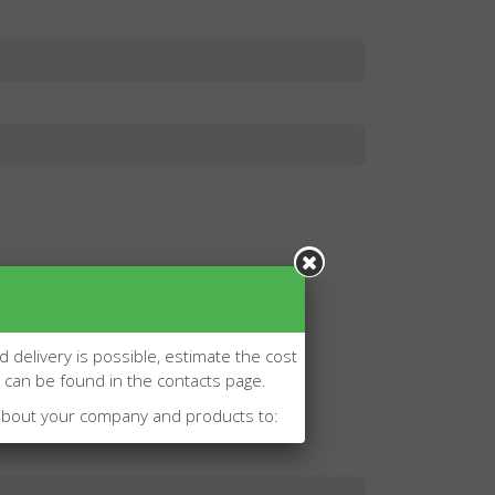
d delivery is possible, estimate the cost
l can be found in the contacts page.
about your company and products to: