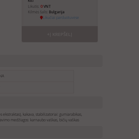
Kiti
0
Likutis:
VNT
Kilmės šalis:
Bulgarija
Likučiai parduotuvėse
+Į KREPŠELĮ
NA
€
s ekstraktas), kakava, stabilizatoriai: gumiarabikas,
zūravimo medžiagos: karnaubo vaškas, bičių vaškas