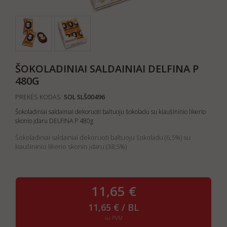
ŠOKOLADINIAI SALDAINIAI DELFINA P
480G
PREKĖS KODAS:
SOL SLŠ00496
Šokoladiniai saldainiai dekoruoti baltuoju šokoladu su kiaušininio likerio
skonio įdaru DELFINA P 480g
Šokoladiniai saldainiai dekoruoti baltuoju šokoladu (6,5%) su
kiaušininio likerio skonio įdaru (38,5%)
11,65 €
11,65 € / BL
su PVM