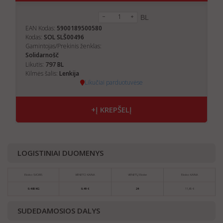
BL
EAN Kodas:
5900189500580
Kodas:
SOL SLŠ00496
Gamintojas/Prekinis ženklas:
Solidarnošč
797
Likutis:
BL
Kilmės šalis:
Lenkija
Likučiai parduotuvėse
+Į KREPŠELĮ
LOGISTINIAI DUOMENYS
Bloko SVORIS
VIENETO KAINA
VIENETŲ Bloke
Bloko KAINA
0.480 KG
0,49 €
24
11,65 €
SUDEDAMOSIOS DALYS