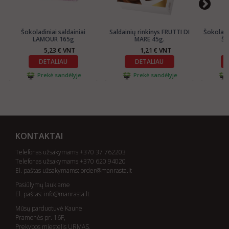
Šokoladiniai saldainiai
Saldainių rinkinys FRUTTI DI
Šokoladi
LAMOUR 165g
MARE 45g.
ŠO
5,23 € VNT
1,21 € VNT
DETALIAU
DETALIAU
Prekė sandėlyje
Prekė sandėlyje
KONTAKTAI
Telefonas užsakymams +370 37 762203
Telefonas užsakymams +370 620 94020
El. paštas užsakymams:
order@manrasta.lt
Pasiūlymų laukiame
El. paštas:
info@manrasta.lt
Mūsų parduotuvė Kaune
Pramonės pr. 16F,
Prekybos miestelis URMAS,