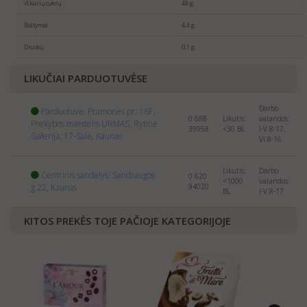
iš kurių cukrų
48 g.
For sellers
: We are always searching for new partners
selling
SWEETS
abroad. Please send us the info about
Baltymai
4,4 g.
your company and products to:
export@manrasta.lt
Druskų
0,1 g.
LIKUČIAI PARDUOTUVĖSE
Darbo
Parduotuvė: Pramonės pr. 16F,
0 688
Likutis:
valandos:
Prekybos miestelis URMAS, Rytinė
39958
<30
BL
I-V 8-17,
Galerija, 17-Salė, Kaunas
VI 8-16
Likutis:
Darbo
Centrinis sandėlys: Sandraugos
0 620
<1000
valandos:
g.22, Kaunas
94020
BL
I-V 8-17
KITOS PREKĖS TOJE PAČIOJE KATEGORIJOJE