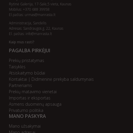
Rytinė Galerija, 17-Salė,5 vieta, Kaunas
Mobilus: +370 688 39958
El.paštas:
urmas@manrasta.lt
Administracija, Sandėlis
Adresas: Sandraugos g. 22, Kaunas
El. paštas:
info@manrasta.lt
Kaip mus rasti?
PAGALBA PIRKĖJUI
Prekių pristatymas
Taisyklės
Atsiskaitymo būdai
Kontaktai | Didmeninė prekyba saldumynais
Partneriams
Prekių matavimo vienetai
Importas ir eksportas
Asmens duomenų apsauga
Privatumo politika
MANO PASKYRA
Mano užsakymai
Mano adresai