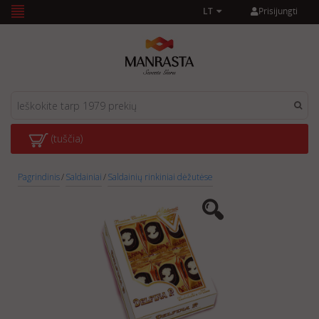
Prisijungti
LT
(tuščia)
Pagrindinis
/
Saldainiai
/
Saldainių rinkiniai dėžutėse