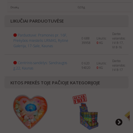
selling
SWEETS
abroad. Please send us the info about
Druskų
0,03 g.
your company and products to:
export@manrasta.lt
LIKUČIAI PARDUOTUVĖSE
Darbo
Parduotuvė: Pramonės pr. 16F,
0 688
Likutis:
valandos:
Prekybos miestelis URMAS, Rytinė
39958
0
KG
I-V 8-17,
Galerija, 17-Salė, Kaunas
VI 8-16
Darbo
Centrinis sandėlys: Sandraugos
0 620
Likutis:
valandos:
g.22, Kaunas
94020
0
KG
I-V 8-17
KITOS PREKĖS TOJE PAČIOJE KATEGORIJOJE