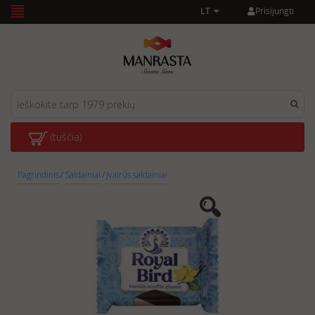
Prisijungti
LT
(tuščia)
Pagrindinis
/
Saldainiai
/
Įvairūs saldainiai