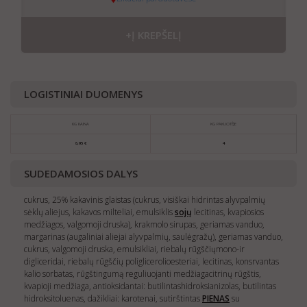
+Į KREPŠELĮ
LOGISTINIAI DUOMENYS
KG KAINA
KG PAKUOTĖJE
6,95 €
4
SUDEDAMOSIOS DALYS
cukrus, 25% kakavinis glaistas (cukrus, visiškai hidrintas alyvpalmių
sėklų aliejus, kakavos milteliai, emulsiklis
sojų
lecitinas, kvapiosios
medžiagos, valgomoji druska), krakmolo sirupas, geriamas vanduo,
margarinas (augaliniai aliejai alyvpalmių, saulėgražų), geriamas vanduo,
cukrus, valgomoji druska, emulsikliai, riebalų rūgščiųmono-ir
digliceridai, riebalų rūgščių poliglicerolioesteriai, lecitinas, konsrvantas
kalio sorbatas, rūgštingumą reguliuojanti medžiagacitrinų rūgštis,
kvapioji medžiaga, antioksidantai: butilintashidroksianizolas, butilintas
hidroksitoluenas, dažikliai: karotenai, sutirštintas
PIENAS
su