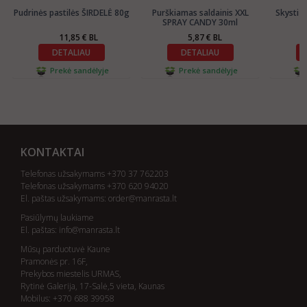
Pudrinės pastilės ŠIRDELĖ 80g
Purškiamas saldainis XXL
Skysti u
SPRAY CANDY 30ml
11,85 € BL
5,87 € BL
DETALIAU
DETALIAU
Prekė sandėlyje
Prekė sandėlyje
KONTAKTAI
Telefonas užsakymams +370 37 762203
Telefonas užsakymams +370 620 94020
El. paštas užsakymams:
order@manrasta.lt
Pasiūlymų laukiame
El. paštas:
info@manrasta.lt
Mūsų parduotuvė Kaune
Pramonės pr. 16F,
Prekybos miestelis URMAS,
Rytinė Galerija, 17-Salė,5 vieta, Kaunas
Mobilus: +370 688 39958