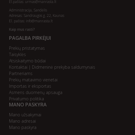
El.paštas:
urmas@manrasta.lt
Administracija, Sandėlis
Adresas: Sandraugos g. 22, Kaunas
El. paštas:
info@manrasta.lt
Kaip mus rasti?
PAGALBA PIRKĖJUI
Prekių pristatymas
Taisyklės
Atsiskaitymo būdai
Kontaktai | Didmeninė prekyba saldumynais
Partneriams
Prekių matavimo vienetai
Importas ir eksportas
Asmens duomenų apsauga
Privatumo politika
MANO PASKYRA
Mano užsakymai
Mano adresai
Mano paskyra
AB bankas „DnB Nord“
AB bankas „Swedbank“
AB SEB bankas
AB „Citadele“ bankas