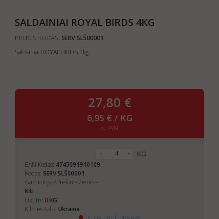
SALDAINIAI ROYAL BIRDS 4KG
PREKĖS KODAS:
SERV SLŠ00001
Saldainiai ROYAL BIRDS 4kg
27,80 €
6,95 € / KG
su PVM
KG
EAN Kodas:
4745091910109
Kodas:
SERV SLŠ00001
Gamintojas/Prekinis ženklas:
Kiti
0
Likutis:
KG
Kilmės šalis:
Ukraina
Likučiai parduotuvėse