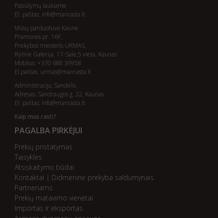
Pasiūlymų laukiame
El. paštas:
info@manrasta.lt
Mūsų parduotuvė Kaune
Pramonės pr. 16F,
Prekybos miestelis URMAS,
Rytinė Galerija, 17-Salė,5 vieta, Kaunas
Mobilus: +370 688 39958
El.paštas:
urmas@manrasta.lt
Administracija, Sandėlis
Adresas: Sandraugos g. 22, Kaunas
El. paštas:
info@manrasta.lt
Kaip mus rasti?
PAGALBA PIRKĖJUI
Prekių pristatymas
Taisyklės
Atsiskaitymo būdai
Kontaktai | Didmeninė prekyba saldumynais
Partneriams
Prekių matavimo vienetai
Importas ir eksportas