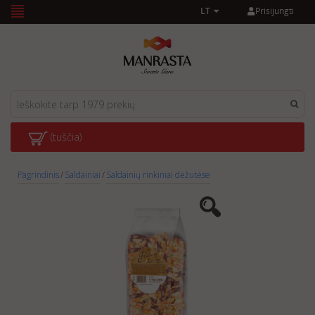
Prisijungti
LT
(tuščia)
Pagrindinis
/
Saldainiai
/
Saldainių rinkiniai dėžutėse