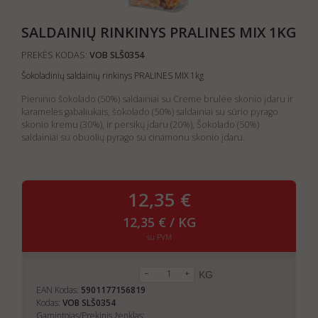
SALDAINIŲ RINKINYS PRALINES MIX 1KG
PREKĖS KODAS:
VOB SLŠ0354
Šokoladinių saldainių rinkinys PRALINES MIX 1kg
Pieninio šokolado (50%) saldainiai su Creme brulée skonio įdaru ir
karamelės gabaliukais, šokolado (50%) saldainiai su sūrio pyrago
skonio kremu (30%), ir persikų įdaru (20%), Šokolado (50%)
saldainiai su obuolių pyrago su cinamonu skonio įdaru.
12,35 €
12,35 € / KG
su PVM
KG
EAN Kodas:
5901177156819
Kodas:
VOB SLŠ0354
Gamintojas/Prekinis ženklas: