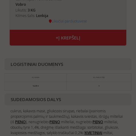
Vobro
3
Likutis:
KG
Kilmės šalis:
Lenkija
Likučiai parduotuvėse
+Į KREPŠELĮ
LOGISTINIAI DUOMENYS
KG KAINA
KG PAKUOTĖJE
12,35 €
1
SUDEDAMOSIOS DALYS
cukrus, kakavos masė, gliukozės sirupas, riebalai (įvairiomis
proporcijomis palmių ir taukmedžių), kakavos sviestas, išrūgų milteliai
(iš
PIENO
), nenugriebto
PIENO
milteliai, nugriebto
PIENO
milteliai,
obuolių tyrė 1,4%, drėgmę išlaikanti medžiaga: sorbitoliai, gliukozė,
kvapiosios medžiagos, salyklo traškučiai 0,2% [
KVIETINIAI
miltai,