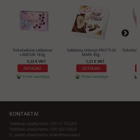
Šokoladiniai saldainiai
Saldainių rinkinys FRUTTI DI
Šokoladin
LAMOUR 165g
MARE 45g.
5,23 € VNT
1,21 € VNT
DETALIAU
DETALIAU
Prekė sandėlyje
Prekė sandėlyje
KONTAKTAI
Telefonas užsakymams +370 37 762203
Telefonas užsakymams +370 620 94020
El. paštas užsakymams:
order@manrasta.lt