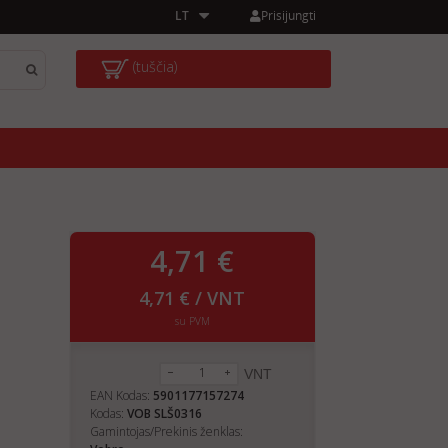
Prisijungti
LT
(tuščia)
4,71 €
4,71 € / VNT
su PVM
VNT
EAN Kodas:
5901177157274
Kodas:
VOB SLŠ0316
Gamintojas/Prekinis ženklas: