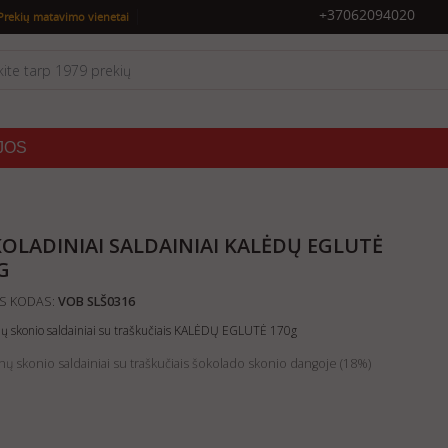
|
+37062094020
Prekių matavimo vienetai
JOS
OLADINIAI SALDAINIAI KALĖDŲ EGLUTĖ
G
S KODAS:
VOB SLŠ0316
nų skonio saldainiai su traškučiais KALĖDŲ EGLUTĖ 170g
nų skonio saldainiai su traškučiais šokolado skonio dangoje (18%)