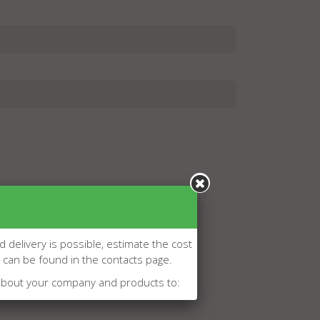
d delivery is possible, estimate the cost
l can be found in the contacts page.
about your company and products to: