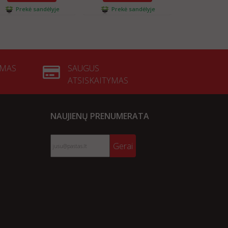
Prekė sandėlyje
Prekė sandėlyje
Prekė s
YMAS
SAUGUS
ATSISKAITYMAS
NAUJIENŲ PRENUMERATA
Gerai