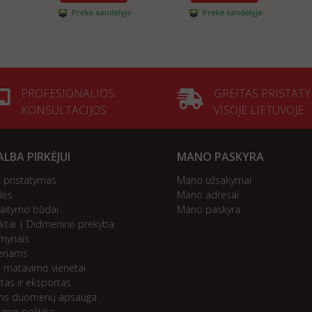
e
Prekė sandėlyje
Prekė sandėlyje
PROFESIONALIOS
GREITAS PRISTAT
KONSULTACIJOS
VISOJE LIETUVOJE
LBA PIRKĖJUI
MANO PASKYRA
ų pristatymas
Mano užsakymai
lės
Mano adresai
kaitymo būdai
Mano paskyra
ktai | Didmeninė prekyba
mynais
eriams
ų matavimo vienetai
tas ir eksportas
ns duomenų apsauga
tumo politika