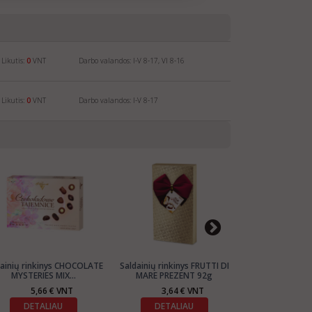
Likutis:
0
VNT
Darbo valandos: I-V 8-17, VI 8-16
Likutis:
0
VNT
Darbo valandos: I-V 8-17
dainių rinkinys CHOCOLATE
Saldainių rinkinys FRUTTI DI
Saldainių rink
MYSTERIES MIX...
MARE PREZENT 92g
PASSION
5,66 € VNT
3,64 € VNT
4,46
DETALIAU
DETALIAU
DETAL