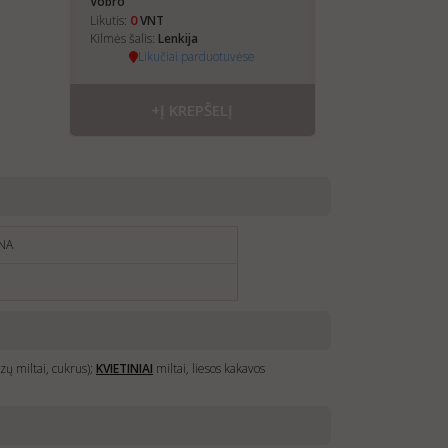
Vobro
0
Likutis:
VNT
Kilmės šalis:
Lenkija
Likučiai parduotuvėse
+Į KREPŠELĮ
NA
€
ūzų miltai, cukrus);
KVIETINIAI
miltai, liesos kakavos