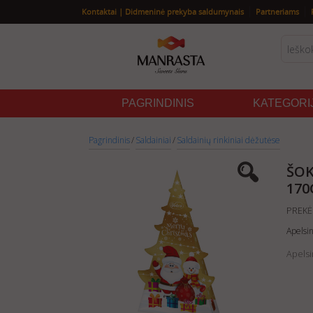
|
|
Kontaktai | Didmeninė prekyba saldumynais
Partneriams
PAGRINDINIS
KATEGORI
Pagrindinis
/
Saldainiai
/
Saldainių rinkiniai dėžutėse
ŠOK
170
PREKĖ
Apelsi
Apelsi