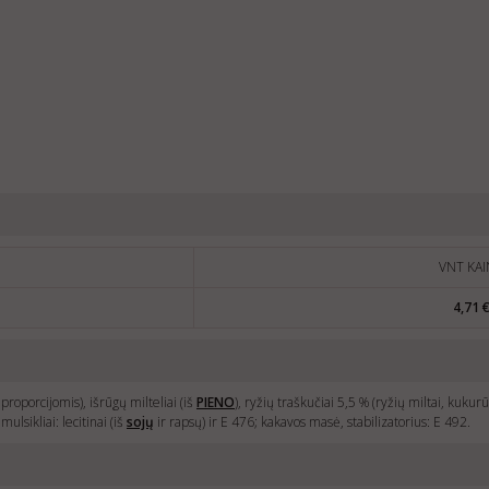
VNT KAI
4,71 
proporcijomis), išrūgų milteliai (iš
PIENO
), ryžių traškučiai 5,5 % (ryžių miltai, kukur
ulsikliai: lecitinai (iš
sojų
ir rapsų) ir E 476; kakavos masė, stabilizatorius: E 492.