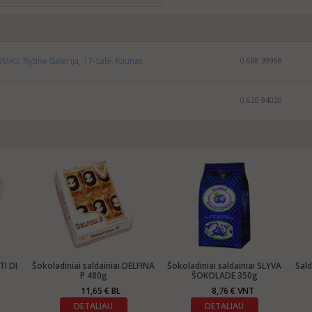
MAS, Rytinė Galerija, 17-Salė, Kaunas
0 688 39958
0 620 94020
TI DI
Šokoladiniai saldainiai DELFINA
Šokoladiniai saldainiai SLYVA
Sal
P 480g
ŠOKOLADE 350g
11,65 € BL
8,76 € VNT
DETALIAU
DETALIAU