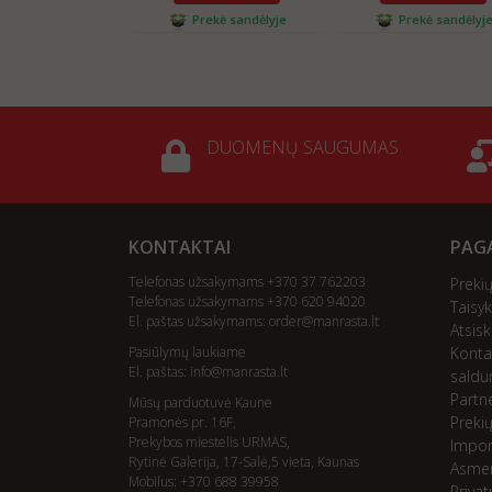
Prekė sandėlyje
Prekė sandėlyj
DUOMENŲ SAUGUMAS
KONTAKTAI
PAGA
Telefonas užsakymams +370 37 762203
Preki
Telefonas užsakymams +370 620 94020
Taisyk
El. paštas užsakymams:
order@manrasta.lt
Atsis
Pasiūlymų laukiame
Konta
El. paštas:
info@manrasta.lt
saldu
Partn
Mūsų parduotuvė Kaune
Preki
Pramonės pr. 16F,
Prekybos miestelis URMAS,
Impor
Rytinė Galerija, 17-Salė,5 vieta, Kaunas
Asme
Mobilus: +370 688 39958
Priva