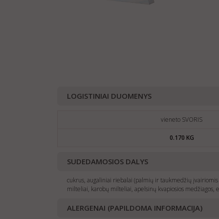
LOGISTINIAI DUOMENYS
vieneto SVORIS
0.170 KG
SUDEDAMOSIOS DALYS
cukrus, augaliniai riebalai (palmių ir taukmedžių įvairiomis 
milteliai, karobų milteliai, apelsinų kvapiosios medžiagos, em
ALERGENAI (PAPILDOMA INFORMACIJA)