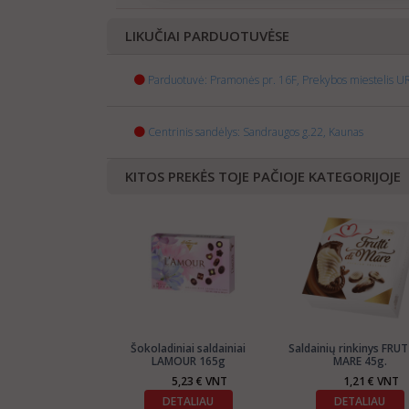
LIKUČIAI PARDUOTUVĖSE
Parduotuvė: Pramonės pr. 16F, Prekybos miestelis UR
Centrinis sandėlys: Sandraugos g.22, Kaunas
KITOS PREKĖS TOJE PAČIOJE KATEGORIJOJE
Šokoladiniai saldainiai
Saldainių rinkinys FRUT
LAMOUR 165g
MARE 45g.
5,23 € VNT
1,21 € VNT
DETALIAU
DETALIAU