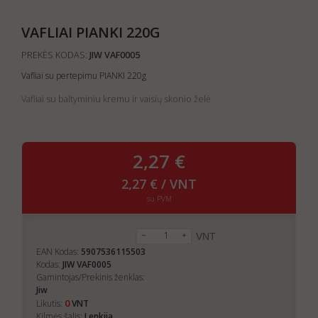
VAFLIAI PIANKI 220G
PREKĖS KODAS:
JIW VAF0005
Vafliai su pertepimu PIANKI 220g
Vafliai su baltyminiu kremu ir vaisių skonio želė
2,27 €
2,27 € / VNT
su PVM
VNT
EAN Kodas:
5907536115503
Kodas:
JIW VAF0005
Gamintojas/Prekinis ženklas:
Jiw
0
Likutis:
VNT
Kilmės šalis:
Lenkija