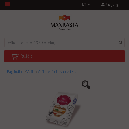
Prisijungti
LT
(tuščia)
Pagrindinis
/
Vafliai
/
Vafliai-Vafliniai vamzdeliai