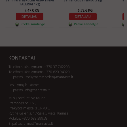
Vafliniai traškučiai ARBATINIAI
Vafliai GRIETININIAI 3 kg
Vaf
TALERIAI 1kg
7,47 € KG
6,72 € KG
DETALIAU
DETALIAU
Prekė sandėlyje
Prekė sandėlyje
KONTAKTAI
Telefonas užsakymams +370 37 762203
Telefonas užsakymams +370 620 94020
El. paštas užsakymams:
order@manrasta.lt
Pasiūlymų laukiame
El. paštas:
info@manrasta.lt
Mūsų parduotuvė Kaune
Pramonės pr. 16F,
Prekybos miestelis URMAS,
Rytinė Galerija, 17-Salė,5 vieta, Kaunas
Mobilus: +370 688 39958
El.paštas:
urmas@manrasta.lt