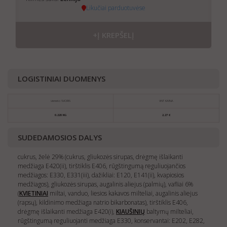
Likučiai parduotuvėse
+Į KREPŠELĮ
LOGISTINIAI DUOMENYS
vieneto SVORIS
VNT KAINA
0.220 KG
2,27 €
SUDEDAMOSIOS DALYS
cukrus, želė 29% (cukrus, gliukozės sirupas, drėgmę išlaikanti
medžiaga E420(ii), tirštiklis E406, rūgštingumą reguliuojančios
medžiagos: E330, E331(iii), dažikliai: E120, E141(ii), kvapiosios
medžiagos), gliukozės sirupas, augalinis aliejus (palmių), vafliai 6%
(
KVIETINIAI
miltai, vanduo, liesios kakavos milteliai, augalinis aliejus
(rapsų), kildinimo medžiaga natrio bikarbonatas), tirštiklis E406,
drėgmę išlaikanti medžiaga E420(i),
KIAUŠINIŲ
baltymų milteliai,
rūgštingumą reguliuojanti medžiaga E330, konservantai: E202, E282,