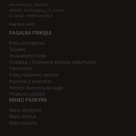
Administracija, Sandėlis
Adresas: Sandraugos g. 22, Kaunas
El. paštas:
info@manrasta.lt
Kaip mus rasti?
PAGALBA PIRKĖJUI
Prekių pristatymas
Taisyklės
Atsiskaitymo būdai
Kontaktai | Didmeninė prekyba saldumynais
Partneriams
Prekių matavimo vienetai
Importas ir eksportas
Asmens duomenų apsauga
Privatumo politika
MANO PASKYRA
Mano užsakymai
Mano adresai
Mano paskyra
AB bankas „DnB Nord“
AB bankas „Swedbank“
AB SEB bankas
AB „Citadele“ bankas