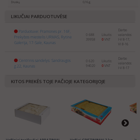
selling
SWEETS
abroad. Please send us the info about
Druskų
0,16 g.
your company and products to:
export@manrasta.lt
LIKUČIAI PARDUOTUVĖSE
Darbo
Parduotuvė: Pramonės pr. 16F,
0 688
Likutis:
valandos:
Prekybos miestelis URMAS, Rytinė
39958
0
VNT
I-V 8-17,
Galerija, 17-Salė, Kaunas
VI 8-16
Darbo
Centrinis sandėlys: Sandraugos
0 620
Likutis:
valandos:
g.22, Kaunas
94020
0
VNT
I-V 8-17
KITOS PREKĖS TOJE PAČIOJE KATEGORIJOJE