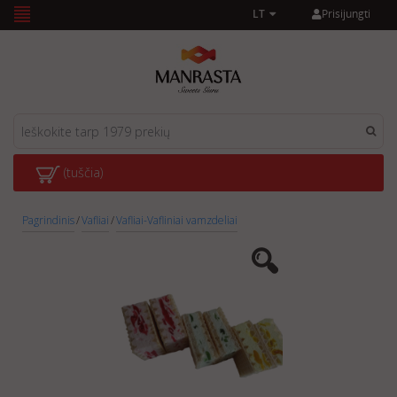
Prisijungti
LT
(tuščia)
Pagrindinis
/
Vafliai
/
Vafliai-Vafliniai vamzdeliai