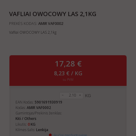
VAFLIAI OWOCOWY LAS 2,1KG
PREKĖS KODAS:
AMIR VAF0002
Vafliai OWOCOWY LAS 2,1kg
17,28 €
8,23 € / KG
su PVM
KG
EAN Kodas:
5901691930919
Kodas:
AMIR VAF0002
Gamintojas/Prekinis ženklas:
Kiti / Others
0
Likutis:
KG
Kilmės šalis:
Lenkija
Likučiai parduotuvėse