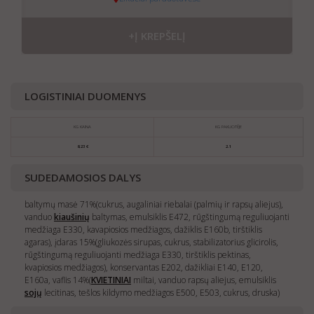
+Į KREPŠELĮ
LOGISTINIAI DUOMENYS
KG KAINA
KG PAKUOTĖJE
8,23 €
2.1
SUDEDAMOSIOS DALYS
baltymų masė 71%(cukrus, augaliniai riebalai (palmių ir rapsų aliejus),
vanduo
kiaušinių
baltymas, emulsiklis E472, rūgštingumą reguliuojanti
medžiaga E330, kavapiosios medžiagos, dažiklis E160b, tirštiklis
agaras), įdaras 15%(gliukozės sirupas, cukrus, stabilizatorius glicirolis,
rūgštingumą reguliuojanti medžiaga E330, tirštiklis pektinas,
kvapiosios medžiagos), konservantas E202, dažikliai E140, E120,
E160a, vaflis 14%(
KVIETINIAI
miltai, vanduo rapsų aliejus, emulsiklis
sojų
lecitinas, tešlos kildymo medžiagos E500, E503, cukrus, druska)