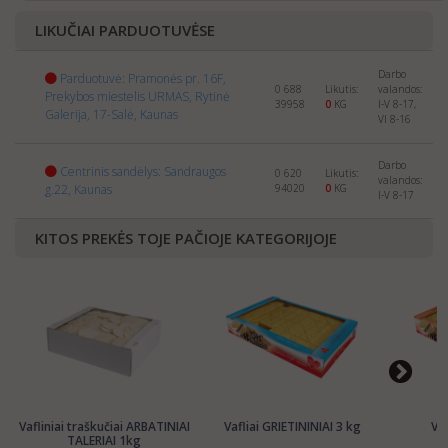
your company and products to:
export@manrasta.lt
LIKUČIAI PARDUOTUVĖSE
Darbo
Parduotuvė: Pramonės pr. 16F,
0 688
Likutis:
valandos:
Prekybos miestelis URMAS, Rytinė
39958
0
KG
I-V 8-17,
Galerija, 17-Salė, Kaunas
VI 8-16
Darbo
Centrinis sandėlys: Sandraugos
0 620
Likutis:
valandos:
g.22, Kaunas
94020
0
KG
I-V 8-17
KITOS PREKĖS TOJE PAČIOJE KATEGORIJOJE
Vafliniai traškučiai ARBATINIAI
Vafliai GRIETININIAI 3 kg
Vaf
TALERIAI 1kg