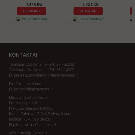
7,47 € KG
6,72 € KG
DETALIAU
DETALIAU
Prekė sandėlyje
Prekė sandėlyje
KONTAKTAI
Telefonas užsakymams +370 37 762203
Telefonas užsakymams +370 620 94020
El. paštas užsakymams:
order@manrasta.lt
Pasiūlymų laukiame
El. paštas:
info@manrasta.lt
Mūsų parduotuvė Kaune
Pramonės pr. 16F,
Prekybos miestelis URMAS,
Rytinė Galerija, 17-Salė,5 vieta, Kaunas
Mobilus: +370 688 39958
El.paštas:
urmas@manrasta.lt
Administracija, Sandėlis