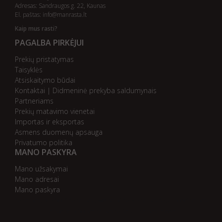
Adresas: Sandraugos g. 22, Kaunas
El. paštas:
info@manrasta.lt
Kaip mus rasti?
PAGALBA PIRKĖJUI
Prekių pristatymas
Taisyklės
Atsiskaitymo būdai
Kontaktai | Didmeninė prekyba saldumynais
Partneriams
Prekių matavimo vienetai
Importas ir eksportas
Asmens duomenų apsauga
Privatumo politika
MANO PASKYRA
Mano užsakymai
Mano adresai
Mano paskyra
AB bankas „DnB Nord“
AB bankas „Swedbank“
AB SEB bankas
AB „Citadele“ bankas
Danske Bank
Nordea bankas
AB Šiaulių bankas
Paysera