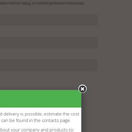
dalies hidrinti rapsų), emulsiklis (sorbitano tristearatas),
d delivery is possible, estimate the cost
l can be found in the contacts page.
about your company and products to: