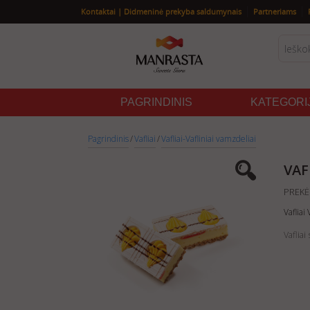
|
|
Kontaktai | Didmeninė prekyba saldumynais
Partneriams
PAGRINDINIS
KATEGORI
Pagrindinis
/
Vafliai
/
Vafliai-Vafliniai vamzdeliai
VAF
PREKĖ
Vafliai
Vaflia