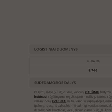
LOGISTINIAI DUOMENYS
KG KAINA
8,74 €
SUDEDAMOSIOS DALYS
baltymų masė (73 %), cukrus, vanduo,
KIAUŠINIŲ
baltymai, 
lecitinas
), rūgštingumą reguliuojanti medžiaga (citrinų rūgš
vafliai (15 %),
KVIETINIAI
miltai, vanduo, rapsų aliejus, emul
(palmių, rapsų, iš dalies hidrinti palmių), vanduo, emulsiklia
dažiklis: beta karotenas, vaisių skonio įdaras (2 %), gliukoz