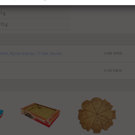
,77 g.
,7 g.
,15 g.
MAS, Rytinė Galerija, 17-Salė, Kaunas
0 688 39958
0 620 94020