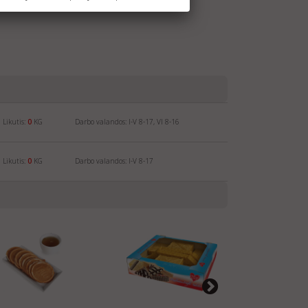
Likutis:
0
KG
Darbo valandos: I-V 8-17, VI 8-16
Likutis:
0
KG
Darbo valandos: I-V 8-17