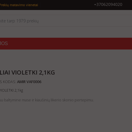
|
+37062094020
Prekių matavimo vienetai
JOS
LIAI VIOLETKI 2,1KG
S KODAS:
AMIR VAF0006
 VIOLETKI 2,1kg
i su baltymine mase ir kiaušinių likerio skonio pertepimu.