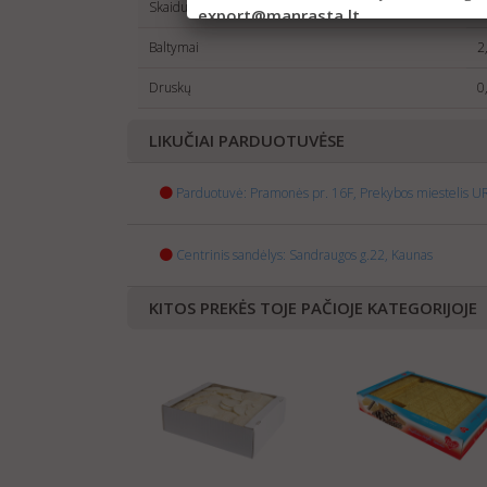
Skaidulinės medžiagos
0
export@manrasta.lt
Baltymai
2
Druskų
0
LIKUČIAI PARDUOTUVĖSE
Parduotuvė: Pramonės pr. 16F, Prekybos miestelis UR
Centrinis sandėlys: Sandraugos g.22, Kaunas
KITOS PREKĖS TOJE PAČIOJE KATEGORIJOJE