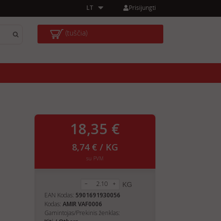
Prisijungti
LT
(tuščia)
18,35 €
8,74 € / KG
su PVM
KG
EAN Kodas:
5901691930056
Kodas:
AMIR VAF0006
Gamintojas/Prekinis ženklas: