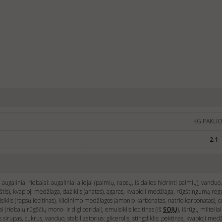
KG PAKUO
2.1
augaliniai riebalai: augaliniai aliejai (palmių, rapsų, iš dalies hidrinti palmių), vanduo
tis), kvapioji medžiaga, dažiklis (anatas), agaras, kvapioji medžiaga, rūgštingumą regul
siklis (rapsų lecitinas), kildinimo medžiagos (amonio karbonatas, natrio karbonatas), cu
i (riebalų rūgščių mono- ir digliceridai), emulsiklis lecitinas (iš
SOJŲ
), išrūgų milteliai
ės sirupas, cukrus, vanduo, stabilizatorius: glicerolis, stingdiklis: pektinas, kvapioji 