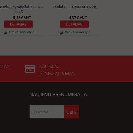
cūziški pyragėliai TALERIAI
Vafliai GRIETININIAI 0,5 kg
Vafliai TOF
500g
5,42 € VNT
4,57 € VNT
4,57
DETALIAU
DETALIAU
DETAL
Prekė sandėlyje
Prekė sandėlyje
Prekė s
YMAS
SAUGUS
ATSISKAITYMAS
NAUJIENŲ PRENUMERATA
Gerai