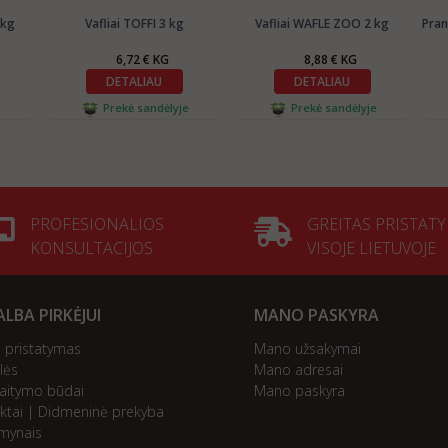
 kg
Vafliai TOFFI 3 kg
Vafliai WAFLE ZOO 2 kg
Pran
6,72 € KG
8,88 € KG
DETALIAU
DETALIAU
e
Prekė sandėlyje
Prekė sandėlyje
PROFESIONALIOS
GREITAS PRISTAT
KONSULTACIJOS
VISOJE LIETUVOJE
LBA PIRKĖJUI
MANO PASKYRA
ų pristatymas
Mano užsakymai
lės
Mano adresai
kaitymo būdai
Mano paskyra
ktai | Didmeninė prekyba
mynais