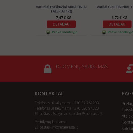
Vafliniai traškučiai ARBATINIAI
Vafliai GRIETININIAI 3
TALERIAI 1kg
7,47 € KG
6,72 € KG
DETALIAU
DETALIAU
Prekė sandėlyje
Prekė sandėlyj
DUOMENŲ SAUGUMAS
KONTAKTAI
PAGA
Telefonas užsakymams +370 37 762203
Preki
Telefonas užsakymams +370 620 94020
Taisyk
El. paštas užsakymams:
order@manrasta.lt
Atsis
Pasiūlymų laukiame
Konta
El. paštas:
info@manrasta.lt
saldu