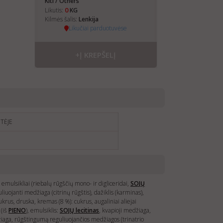
Kiti / Others
0
Likutis:
KG
Kilmės šalis:
Lenkija
Likučiai parduotuvėse
+Į KREPŠELĮ
TĖJE
, emulsikliai (riebalų rūgščių mono- ir digliceridai,
SOJŲ
iuojanti medžiaga (citrinų rūgštis), dažiklis (karminas),
krus, druska, kremas (8 %): cukrus, augaliniai aliejai
 (iš
PIENO
), emulsiklis:
SOJŲ
lecitinas
, kvapioji medžiaga,
medžiaga, rūgštingumą reguliuojančios medžiagos (trinatrio